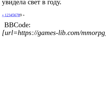
увидела свет в году.
« 1
2
3
4
5
6
7
8
9 »
BBCode:
[url=https://games-lib.com/mmor
игры ПК
|
игры Android
|
игры iOS