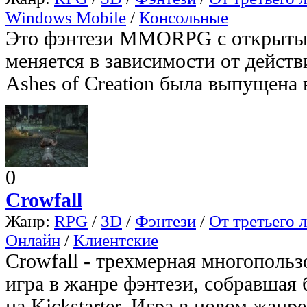
Windows Mobile
/
Консольные
Это фэнтези MMORPG с открыты
меняется в зависимости от дейс
Ashes of Creation была выпущена в
0
Crowfall
Жанр:
RPG
/
3D
/
Фэнтези
/
От третьего 
Онлайн
/
Клиентские
Crowfall - трехмерная многопольз
игра в жанре фэнтези, собравшая 
на Kickstarter. Игра в новом жанр