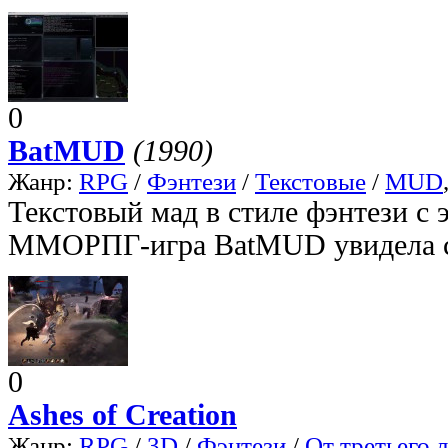
0
BatMUD
(1990)
Жанр:
RPG
/
Фэнтези
/
Текстовые
/
MUD
Текстовый мад в стиле фэнтези с 
ММОРПГ-игра BatMUD увидела св
0
Ashes of Creation
Жанр:
RPG
/
3D
/
Фэнтези
/
От третьего 