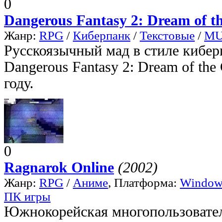
0
Dangerous Fantasy 2: Dream of t
Жанр:
RPG
/
Киберпанк
/
Текстовые
/
M
Русскоязычный мад в стиле киб
Dangerous Fantasy 2: Dream of the
году.
0
Ragnarok Online
(2002)
Жанр:
RPG
/
Аниме
, Платформа:
Window
ПК игры
Южнокорейская многопользоват