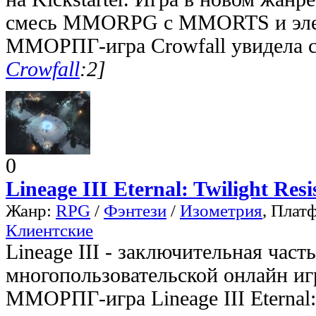
смесь MMORPG с MMORTS и эл
ММОРПГ-игра Crowfall увидела св
Crowfall
:2]
0
Lineage III Eternal: Twilight Resi
Жанр:
RPG
/
Фэнтези
/
Изометрия
, Плат
Клиентские
Lineage III - заключительная час
многопользовательской онлайн игр
ММОРПГ-игра Lineage III Eternal: 