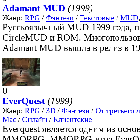
Adamant MUD
(1999)
Жанр:
RPG
/
Фэнтези
/
Текстовые
/
MUD
Русскоязычный MUD 1999 года, п
CircleMUD и ROM. Многопользова
Adamant MUD вышла в релиз в 19
0
EverQuest
(1999)
Жанр:
RPG
/
3D
/
Фэнтези
/
От третьего 
Mac
/
Онлайн
/
Клиентские
Everquest является одним из осно
MMORPG. MMORPG-игра EverQues