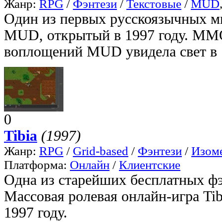
Жанр:
RPG
/
Фэнтези
/
Текстовые
/
MUD
Один из первых русскоязычных м
MUD, открытый в 1997 году. ММ
воплощений MUD увидела свет в 1
0
Tibia
(1997)
Жанр:
RPG
/
Grid-based
/
Фэнтези
/
Изом
Платформа:
Онлайн
/
Клиентские
Одна из старейших бесплатных 
Массовая ролевая онлайн-игра Tib
1997 году.