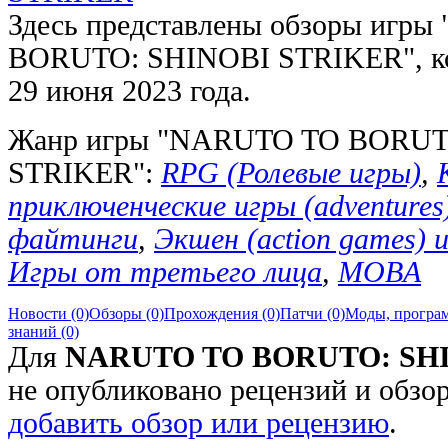
Здесь представлены обзоры игр
BORUTO: SHINOBI STRIKER", ко
29 июня 2023 года.
Жанр игры "NARUTO TO BORUT
STRIKER":
RPG (Ролевые игры)
,
приключенческие игры (adventures
файтинги
,
Экшен (action games) 
Игры от третьего лица
,
MOBA
Новости (0)
Обзоры (0)
Прохождения (0)
Патчи (0)
Моды, програм
знаний (0)
Для
NARUTO TO BORUTO: SH
не опубликовано рецензий и обзо
добавить обзор или рецензию
.