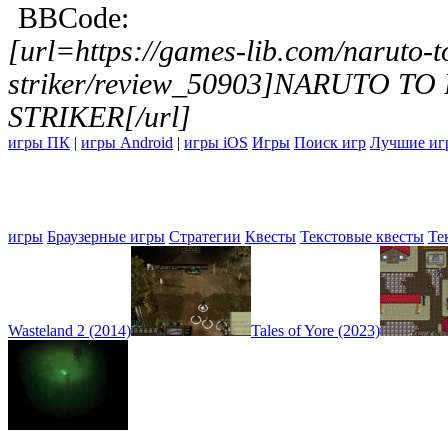
BBCode:
[url=https://games-lib.com/naruto-t
striker/review_50903]NARUTO T
STRIKER[/url]
игры ПК
|
игры Android
|
игры iOS
Игры
Поиск игр
Лучшие иг
игры
Браузерные игры
Стратегии
Квесты
Текстовые квесты
Те
Wasteland 2 (2014)
Tales of Yore (2023)