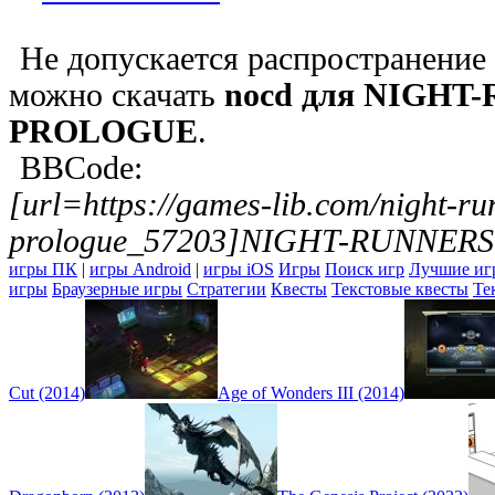
Не допускается распространение
можно скачать
nocd для NIGHT
PROLOGUE
.
BBCode:
[url=https://games-lib.com/night-ru
prologue_57203]NIGHT-RUNNERS
игры ПК
|
игры Android
|
игры iOS
Игры
Поиск игр
Лучшие иг
игры
Браузерные игры
Стратегии
Квесты
Текстовые квесты
Те
Cut (2014)
Age of Wonders III (2014)