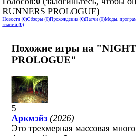
Голосов:
0
(залогиньтесь, чтобы о
RUNNERS PROLOGUE)
Новости (0)
Обзоры (0)
Прохождения (0)
Патчи (0)
Моды, програм
знаний (0)
Похожие игры на "NIG
PROLOGUE"
5
Аркмэйз
(2026)
Это трехмерная массовая много