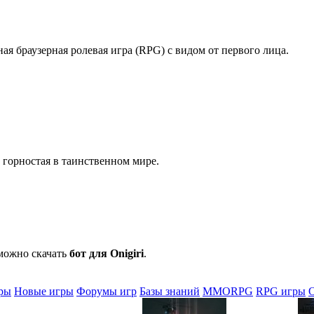
ая браузерная ролевая игра (RPG) с видом от первого лица.
 горностая в таинственном мире.
 можно скачать
бот для Onigiri
.
ры
Новые игры
Форумы игр
Базы знаний
MMORPG
RPG игры