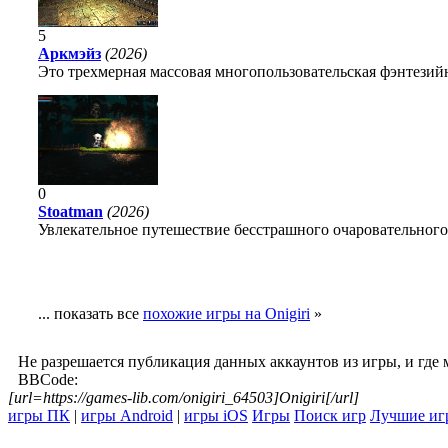
5
Аркмэйз
(2026)
Это трехмерная массовая многопользовательская фэнтезийн
0
Stoatman
(2026)
Увлекательное путешествие бесстрашного очаровательного
... показать все
похожие игры на Onigiri
»
Не разрешается публикация данных аккаунтов из игры, и где
BBCode:
[url=https://games-lib.com/onigiri_64503]Onigiri[/url]
игры ПК
|
игры Android
|
игры iOS
Игры
Поиск игр
Лучшие иг