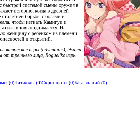
с быстрой системой смены оружия в
ажает историю, когда в древней
 столетней борьбы с богами и
еала, чтобы изгнать Камигуи и
ая сила вновь поднимается. На
дую женщину с ребенком из племени
 опасностей и открытий.
иключенческие игры (adventures), Экшен
ы от третьего лица, Roguelike игры
мы (0)
Чит-коды (0)
Скриншоты (0)
База знаний (0)