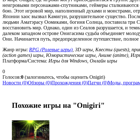
неигровыми персонажами-спутниками, геймеры сталкиваются 
бою. Этот игровой мир, наполненный духами и монстрами, отр
Японии хаос вызвал Камигуи, разрушительное существо. После
людьми Аматэрасу Оомиками, богиня Солнца, поставила три С
восстановить мир. Однако, один из Сеалов разрушается, и темн
далеком западном острове Онигасима судьба объединяет моло
Они. Начинается путь, предопределенное путешествие, полное
Жанр игры:
RPG (Ролевые игры)
, 3D игры, Квесты (quests), пр
(action games) игры, Юмористические игры, Аниме (anime), Игр
Платформа/Система:
Игры для Windows, Онлайн игры
0
Голосов:
0
(залогиньтесь, чтобы оценить Onigiri)
Новости (0)
Обзоры (0)
Прохождения (0)
Патчи (0)
Моды, програм
Похожие игры на "Onigiri"