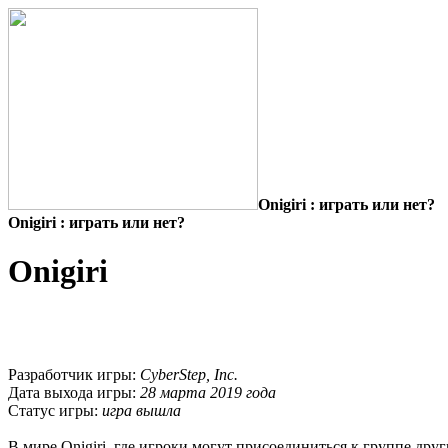
Onigiri : играть или нет?
Onigiri : играть или нет?
Onigiri
Разработчик игры:
CyberStep, Inc.
Дата выхода игры:
28 марта 2019 года
Статус игры:
игра вышла
В мире Onigiri, где игроки могут присоединиться к группе дру