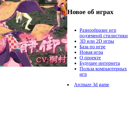
Новое об играх
Разнообразие игр
подземной стилистики
3D или 2D игры
База по игре
Новая игра
О проекте
Будущее интернета
Польза компьютерных
игр
Arcmaze 3d game