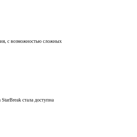
ния, с возможностью сложных
 StarBreak стала доступна