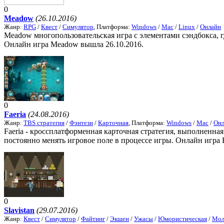
0
Meadow
(26.10.2016)
Жанр:
RPG
/
Квест
/
Симулятор
, Платформа:
Windows
/
Mac
/
Linux
/
Онлайн
Meadow многопользовательская игра с элементами сэндбокса, 
Онлайн игра Meadow вышла 26.10.2016.
0
Faeria
(24.08.2016)
Жанр:
TBS стратегия
/
Фэнтези
/
Карточная
, Платформа:
Windows
/
Mac
/
Онл
Faeria - кроссплатформенная карточная стратегия, выполненна
постоянно менять игровое поле в процессе игры. Онлайн игра 
0
Slavistan
(29.07.2016)
Жанр:
Квест
/
Симулятор
/
Файтинг
/
Экшен
/
Ужасы
/
Юмористическая
/
Мол