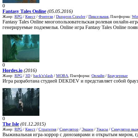
0
Fantasy Tales Online
(05.05.2016)
Жанр:
RPG
/
Квест
/
Фэнтези
/
Dungeon Crawler
/
Пиксельная
, Платформа:
Wi
Fantasy Tales Online многопользовательская ролевая онлайн-иг
генерируемые подземелья. Online игра Fantasy Tales Online появ
0
Hordes.io
(2016)
Жанр:
RPG
/
3D
/
hack'n'slash
/
MOBA
, Платформа:
Онлайн
/
Браузерные
Игра разработана студией DEKDEV и представляет собой браузе
0
The Isle
(01.12.2015)
Жанр:
RPG
/
Квест
/
Стратегия
/
Симулятор
/
Экшен
/
Ужасы
/
Симулятор вы
Выживальная игра-хоррор с динозаврами и открытым миром, где