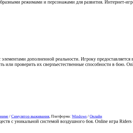
разными режимами и персонажами для развития. Интернет-игра 
с элементами дополненной реальности. Игроку предоставляется
ать или проверить их сверхъестественные способности в бою. On
ниме
/
Симулятор выживания
, Платформа:
Windows
/
Онлайн
еств с уникальной системой воздушного боя. Online игра Riders o