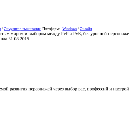
ы
/
Симулятор выживания
, Платформа:
Windows
/
Онлайн
рытым миром и выбором между PvP и PvE, без уровней персонаже
шла 31.08.2015.
мой развития персонажей через выбор рас, профессий и настрой