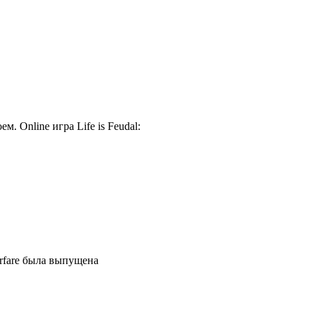
. Online игра Life is Feudal:
rfare была выпущена