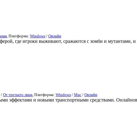
ания
, Платформа:
Windows
/
Онлайн
рой, где игроки выживают, сражаются с зомби и мутантами, и 
/
От третьего лица
, Платформа:
Windows
/
Mac
/
Онлайн
ными эффектами и новыми транспортными средствами. Онлайно