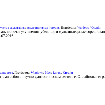
улятор выживания
/
Альтернативная история
, Платформа:
Windows
/
Онлайн
ками, включая улучшения, убежище и мультиплеерные соревнова
.07.2016.
атформер
, Платформа:
Windows
/
Mac
/
Linux
/
Онлайн
тами action в научно-фантастическом сеттинге. Онлайновая игра