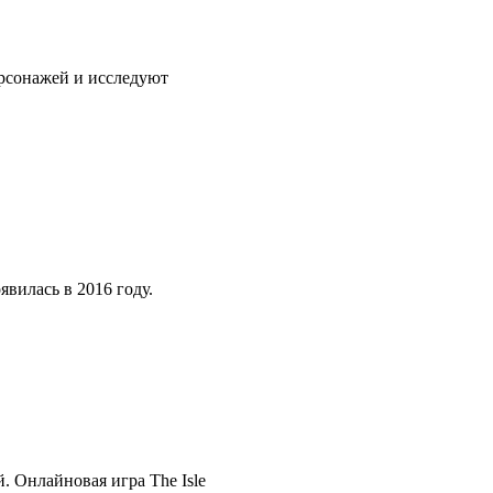
персонажей и исследуют
вилась в 2016 году.
. Онлайновая игра The Isle