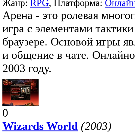
Жанр:
RPG
, Платформа:
Онлай
Арена - это ролевая много
игра с элементами тактики
браузере. Основой игры я
и общение в чате. Онлайно
2003 году.
0
Wizards World
(2003)