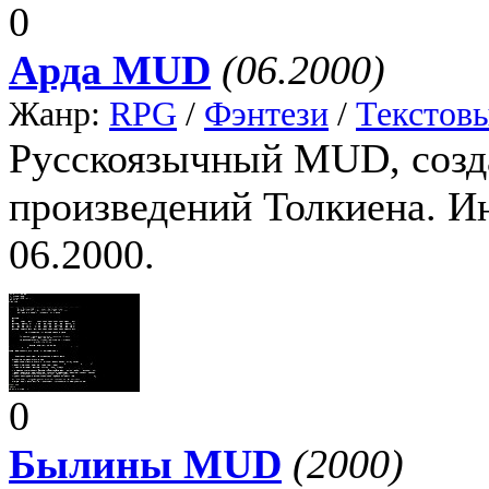
0
Арда MUD
(06.2000)
Жанр:
RPG
/
Фэнтези
/
Текстов
Русскоязычный MUD, созд
произведений Толкиена. 
06.2000.
0
Былины MUD
(2000)