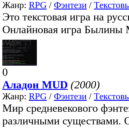
Жанр:
RPG
/
Фэнтези
/
Текстов
Это текстовая игра на русс
Онлайновая игра Былины M
0
Аладон MUD
(2000)
Жанр:
RPG
/
Фэнтези
/
Текстов
Мир средневекового фэнте
различными существами. 