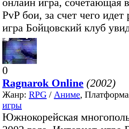
онлайн игра, сочетающая в 
PvP бои, за счет чего идет
игра Бойцовский клуб увид
0
Ragnarok Online
(2002)
Жанр:
RPG
/
Аниме
, Платформ
игры
Южнокорейская многопол