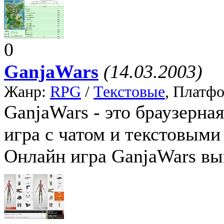
0
GanjaWars
(14.03.2003)
Жанр:
RPG
/
Текстовые
, Платф
GanjaWars - это браузерна
игра с чатом и текстовым
Онлайн игра GanjaWars выш