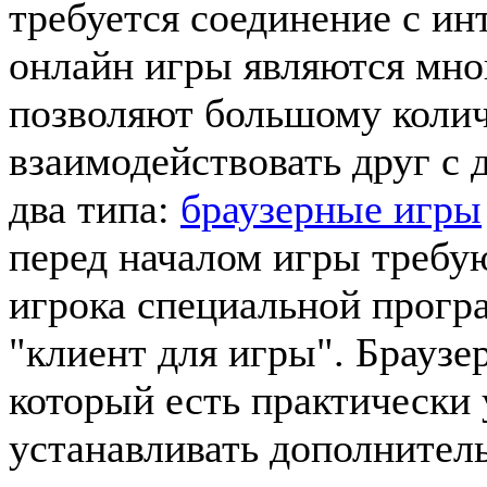
требуется соединение с ин
онлайн игры являются мно
позволяют большому колич
взаимодействовать друг с 
два типа:
браузерные игры
перед началом игры требу
игрока специальной програ
"клиент для игры". Браузе
который есть практически 
устанавливать дополнител