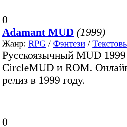
0
Adamant MUD
(1999)
Жанр:
RPG
/
Фэнтези
/
Текстов
Русскоязычный MUD 1999 
CircleMUD и ROM. Онлай
релиз в 1999 году.
0