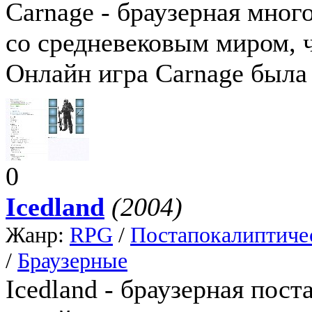
Carnage - браузерная мног
со средневековым миром, 
Онлайн игра Carnage была
0
Icedland
(2004)
Жанр:
RPG
/
Постапокалиптиче
/
Браузерные
Icedland - браузерная пост