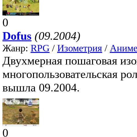
0
Dofus
(09.2004)
Жанр:
RPG
/
Изометрия
/
Аним
Двухмерная пошаговая изо
многопользовательская рол
вышла 09.2004.
0