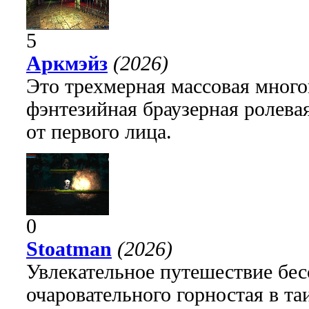
5
Аркмэйз
(2026)
Это трехмерная массовая много
фэнтезийная браузерная ролева
от первого лица.
0
Stoatman
(2026)
Увлекательное путешествие бе
очаровательного горностая в т