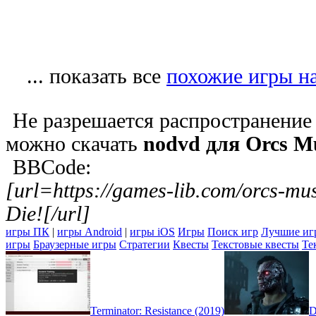
... показать все
похожие игры на
Не разрешается распространение 
можно скачать
nodvd для Orcs Mu
BBCode:
[url=https://games-lib.com/orcs-m
Die![/url]
игры ПК
|
игры Android
|
игры iOS
Игры
Поиск игр
Лучшие иг
игры
Браузерные игры
Стратегии
Квесты
Текстовые квесты
Те
Terminator: Resistance (2019)
D