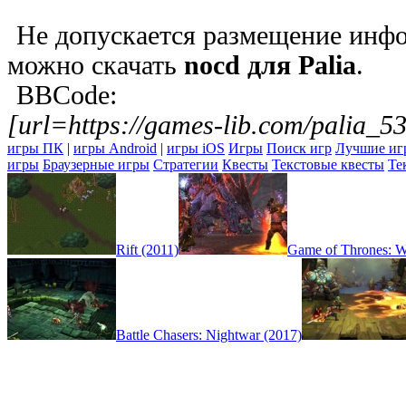
Не допускается размещение инфо
можно скачать
nocd для Palia
.
BBCode:
[url=https://games-lib.com/palia_5
игры ПК
|
игры Android
|
игры iOS
Игры
Поиск игр
Лучшие иг
игры
Браузерные игры
Стратегии
Квесты
Текстовые квесты
Те
Rift (2011)
Game of Thrones: W
Battle Chasers: Nightwar (2017)