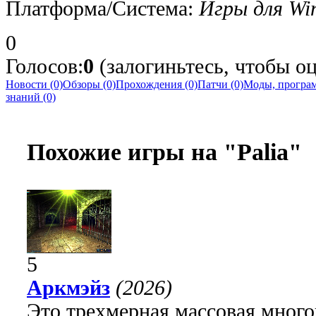
Платформа/Система:
Игры для Wi
0
Голосов:
0
(залогиньтесь, чтобы оц
Новости (0)
Обзоры (0)
Прохождения (0)
Патчи (0)
Моды, програм
знаний (0)
Похожие игры на "Palia"
5
Аркмэйз
(2026)
Это трехмерная массовая много