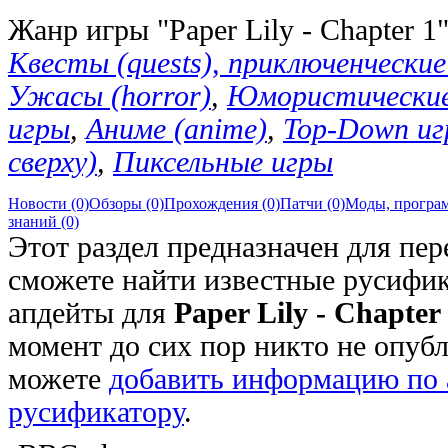
Жанр игры "Paper Lily - Chapter 1
Квесты (quests), приключенческие 
Ужасы (horror)
,
Юмористические
игры
,
Аниме (anime)
,
Top-Down иг
сверху)
,
Пиксельные игры
Новости (0)
Обзоры (0)
Прохождения (0)
Патчи (0)
Моды, програм
знаний (0)
Этот раздел предназначен для пер
сможете найти известные русифик
апдейты для
Paper Lily - Chapter
момент до сих пор никто не опубл
можете
добавить информацию по 
русификатору
.