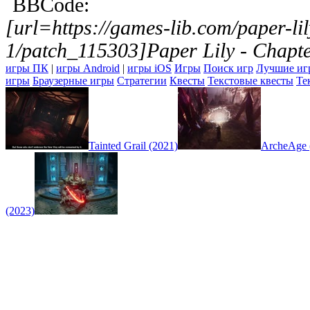
BBCode:
[url=https://games-lib.com/paper-lil
1/patch_115303]Paper Lily - Chapte
игры ПК
|
игры Android
|
игры iOS
Игры
Поиск игр
Лучшие иг
игры
Браузерные игры
Стратегии
Квесты
Текстовые квесты
Те
Tainted Grail (2021)
ArcheAge 
(2023)