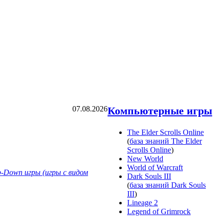
07.08.2026
Компьютерные игры
The Elder Scrolls Online
(
база знаний The Elder
Scrolls Online
)
New World
World of Warcraft
p-Down игры (игры с видом
Dark Souls III
(
база знаний Dark Souls
III
)
Lineage 2
Legend of Grimrock