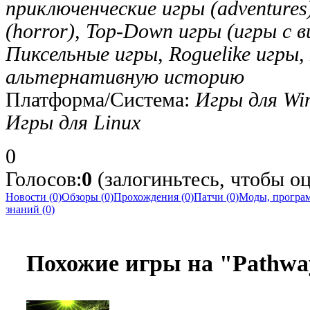
приключенческие игры (adventure
(horror), Top-Down игры (игры с в
Пиксельные игры, Roguelike игры,
альтернативную историю
Платформа/Система:
Игры для Wi
Игры для Linux
0
Голосов:
0
(залогиньтесь, чтобы о
Новости (0)
Обзоры (0)
Прохождения (0)
Патчи (0)
Моды, програм
знаний (0)
Похожие игры на "Pathwa