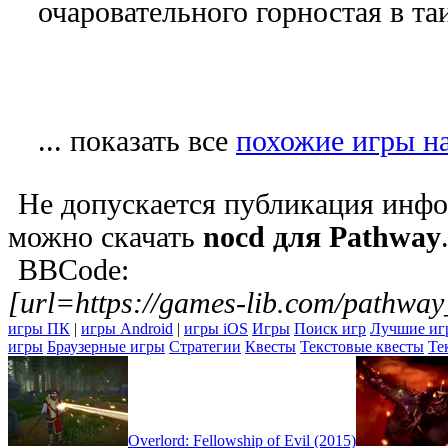
очаровательного горностая в т
... показать все
похожие игры н
Не допускается публикация инфо
можно скачать
nocd для Pathway
BBCode:
[url=https://games-lib.com/pathwa
игры ПК
|
игры Android
|
игры iOS
Игры
Поиск игр
Лучшие иг
игры
Браузерные игры
Стратегии
Квесты
Текстовые квесты
Те
Overlord: Fellowship of Evil (2015)