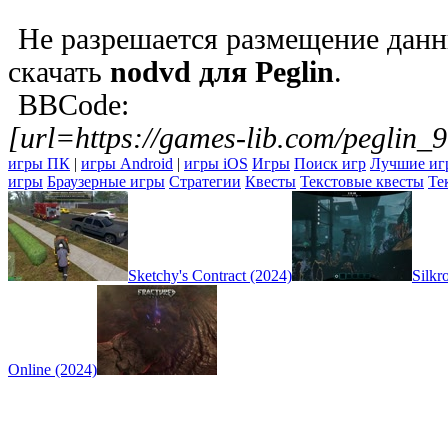
Не разрешается размещение данн
скачать
nodvd для Peglin
.
BBCode:
[url=https://games-lib.com/peglin_
игры ПК
|
игры Android
|
игры iOS
Игры
Поиск игр
Лучшие иг
игры
Браузерные игры
Стратегии
Квесты
Текстовые квесты
Те
Sketchy's Contract (2024)
Silkr
Online (2024)