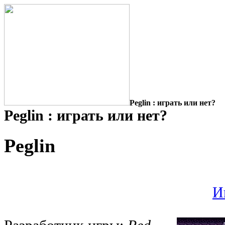
Peglin : играть или нет?
Peglin : играть или нет?
Peglin
И