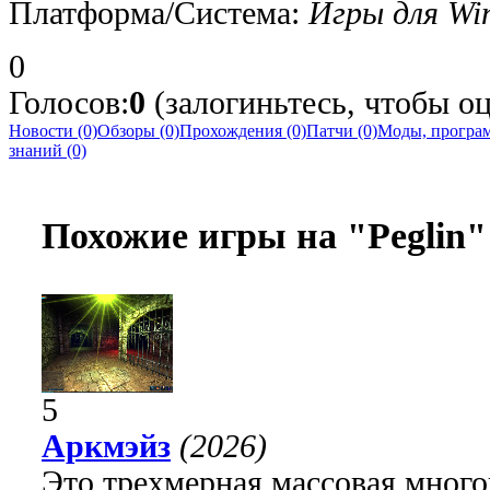
Платформа/Система:
Игры для Wi
0
Голосов:
0
(залогиньтесь, чтобы оц
Новости (0)
Обзоры (0)
Прохождения (0)
Патчи (0)
Моды, програм
знаний (0)
Похожие игры на "Peglin"
5
Аркмэйз
(2026)
Это трехмерная массовая много