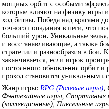
мощных орбит с особыми эффекта
которые влияют на физику игры 
ход битвы. Победа над врагами до
точного попадания в пеги, что по
больший урон. Уникальные зелья,
и восстанавливающие, а также бо
стратегии и разнообразия в бои. К
заканчивается, если игрок проигры
постоянного обновления орбит и 
проход становится уникальным и
Жанр игры:
RPG (Ролевые игры)
,
Фэнтезийные игры, Спортивные 
(коллекционные), Пиксельные игры