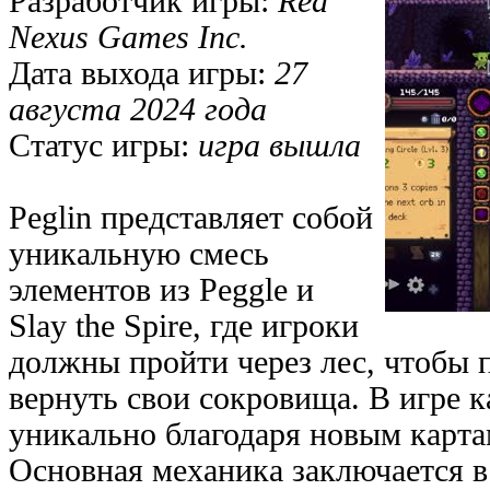
Разработчик игры:
Red
Nexus Games Inc.
Дата выхода игры:
27
августа 2024 года
Статус игры:
игра вышла
Peglin представляет собой
уникальную смесь
элементов из Peggle и
Slay the Spire, где игроки
должны пройти через лес, чтобы 
вернуть свои сокровища. В игре 
уникально благодаря новым карта
Основная механика заключается в