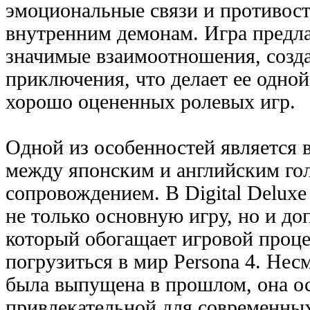
эмоциональные связи и противос
внутренним демонам. Игра предла
значимые взаимоотношения, созд
приключения, что делает ее одно
хорошо оцененных ролевых игр.
Одной из особенностей является
между японским и английским го
сопровождением. В Digital Deluxe
не только основную игру, но и до
который обогащает игровой проце
погрузиться в мир Persona 4. Несм
была выпущена в прошлом, она ос
привлекательной для современных