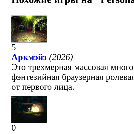
5
Аркмэйз
(2026)
Это трехмерная массовая много
фэнтезийная браузерная ролева
от первого лица.
0