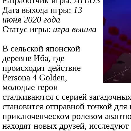
Разработчик игры:
ATLUS
Дата выхода игры:
13
июня 2020 года
Статус игры:
игра вышла
В сельской японской
деревне Иба, где
происходит действие
Persona 4 Golden,
молодые герои
сталкиваются с серией загадочных
становится отправной точкой для 
приключенческом ролевом авант
находят новых друзей, исследуют