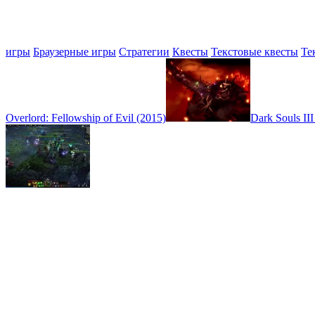
игры
Браузерные игры
Стратегии
Квесты
Текстовые квесты
Те
Overlord: Fellowship of Evil (2015)
Dark Souls III