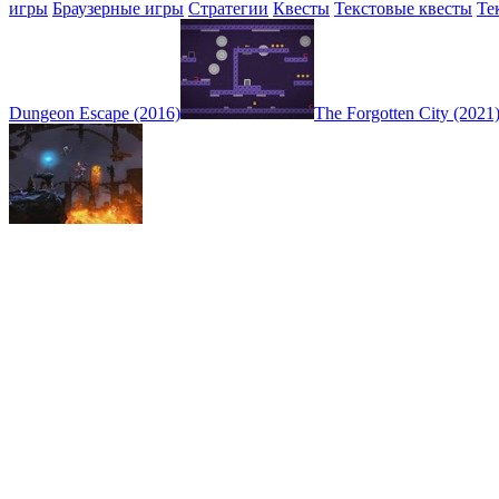
игры
Браузерные игры
Стратегии
Квесты
Текстовые квесты
Те
Dungeon Escape (2016)
The Forgotten City (2021