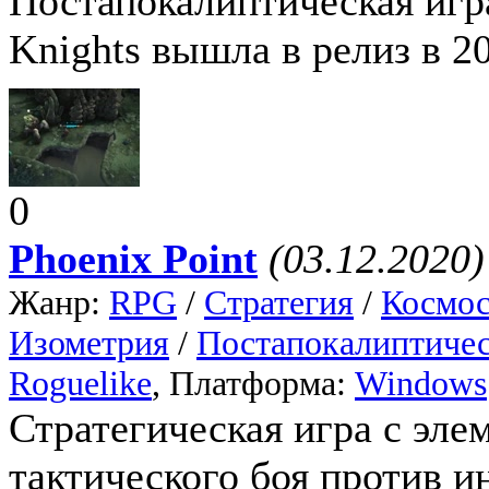
Постапокалиптическая игр
Knights вышла в релиз в 20
0
Phoenix Point
(03.12.2020)
Жанр:
RPG
/
Стратегия
/
Космо
Изометрия
/
Постапокалиптиче
Roguelike
, Платформа:
Windows
Стратегическая игра с эл
тактического боя против и