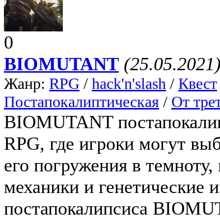
0
BIOMUTANT
(25.05.2021
Жанр:
RPG
/
hack'n'slash
/
Квест
Постапокалиптическая
/
От тре
BIOMUTANT постапокалип
RPG, где игроки могут выб
его погружения в темноту,
механики и генетические и
постапокалипсиса BIOMU