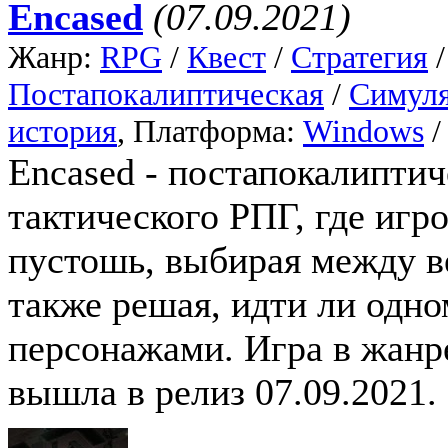
Encased
(07.09.2021)
Жанр:
RPG
/
Квест
/
Стратегия
Постапокалиптическая
/
Симуля
история
, Платформа:
Windows
Encased - постапокалиптич
тактического РПГ, где иг
пустошь, выбирая между в
также решая, идти ли одно
персонажами. Игра в жанр
вышла в релиз 07.09.2021.