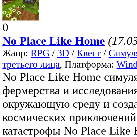
0
No Place Like Home
(17.0
Жанр:
RPG
/
3D
/
Квест
/
Симул
третьего лица
, Платформа:
Win
No Place Like Home симул
фермерства и исследования
окружающую среду и созд
космических приключений.
катастрофы No Place Like 