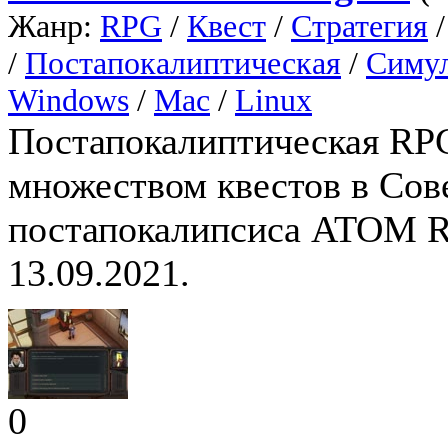
Жанр:
RPG
/
Квест
/
Стратегия
/
Постапокалиптическая
/
Симу
Windows
/
Mac
/
Linux
Постапокалиптическая RP
множеством квестов в Сов
постапокалипсиса ATOM R
13.09.2021.
0