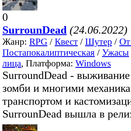
0
SurrounDead
(24.06.2022)
Жанр:
RPG
/
Квест
/
Шутер
/
От
Постапокалиптическая
/
Ужасы
лица
, Платформа:
Windows
SurroundDead - выживание
зомби и многими механика
транспортом и кастомизац
SurrounDead вышла в релиз