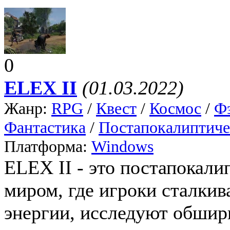
0
ELEX II
(01.03.2022)
Жанр:
RPG
/
Квест
/
Космос
/
Ф
Фантастика
/
Постапокалиптиче
Платформа:
Windows
ЕLEX II - это постапокал
миром, где игроки сталкив
энергии, исследуют обши