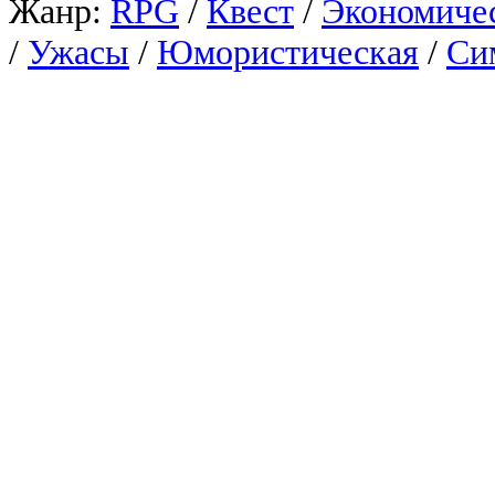
Жанр:
RPG
/
Квест
/
Экономиче
/
Ужасы
/
Юмористическая
/
Си
Windows
/
Онлайн
Enclave Armory Bundle в F
улучшенные возможности д
постапокалиптическом мир
предметы экипировки. Игр
постапокалиптических игр 
14.04.2020.