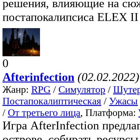
решения, влияющие на сюж
постапокалипсиса ELEX II 
0
Afterinfection
(02.02.2022)
Жанр:
RPG
/
Симулятор
/
Шуте
Постапокалиптическая
/
Ужасы
/
От третьего лица
, Платформа:
Игра AfterInfection предл
острове, собирать ресурсы