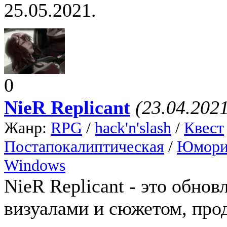
25.05.2021.
0
NieR Replicant
(23.04.202
Жанр:
RPG
/
hack'n'slash
/
Квест
Постапокалиптическая
/
Юмори
Windows
NieR Replicant - это обно
визуалами и сюжетом, про