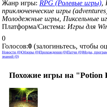
Жанр игры:
RPG (Ролевые игры)
,
приключенческие игры (adventure
Молодежные игры, Пиксельные и
Платформа/Система:
Игры для Wi
0
Голосов:
0
(залогиньтесь, чтобы оц
Новости (0)
Обзоры (0)
Прохождения (0)
Патчи (0)
Моды, програм
знаний (0)
Похожие игры на "Potion 