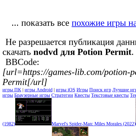
... показать все
похожие игры на
Не разрешается публикация данн
скачать
nodvd для Potion Permit
.
BBCode:
[url=https://games-lib.com/potion-
Permit[/url]
игры ПК
|
игры Android
|
игры iOS
Игры
Поиск игр
Лучшие иг
игры
Браузерные игры
Стратегии
Квесты
Текстовые квесты
Те
(1982)
Marvel's Spider-Man: Miles Morales (2022)