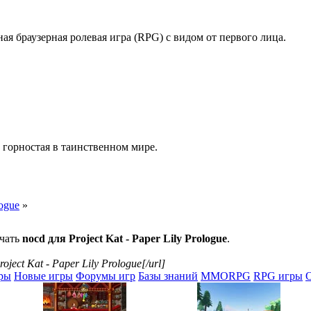
ая браузерная ролевая игра (RPG) с видом от первого лица.
 горностая в таинственном мире.
logue
»
ачать
nocd для Project Kat - Paper Lily Prologue
.
oject Kat - Paper Lily Prologue[/url]
ры
Новые игры
Форумы игр
Базы знаний
MMORPG
RPG игры