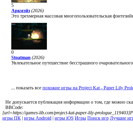
5
Аркмэйз
(2026)
Это трехмерная массовая многопользовательская фэнтезийн
0
Stoatman
(2026)
Увлекательное путешествие бесстрашного очаровательного
... показать все
похожие игры на Project Kat - Paper Lily Pro
Не допускается публикация информации о том, где можно ск
BBCode:
[url=https://games-lib.com/project-kat-paper-lily-prologue_119403]Pr
игры ПК
|
игры Android
|
игры iOS
Игры
Поиск игр
Лучшие иг