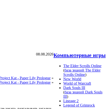
08.08.2026
Компьютерные игры
The Elder Scrolls Online
(
база знаний The Elder
Scrolls Online
)
oject Kat - Paper Lily Prologue
»
New World
oject Kat - Paper Lily Prologue
»
World of Warcraft
Dark Souls III
(
база знаний Dark Souls
III
)
Lineage 2
Legend of Grimrock
ле заката, разгадывать загадки