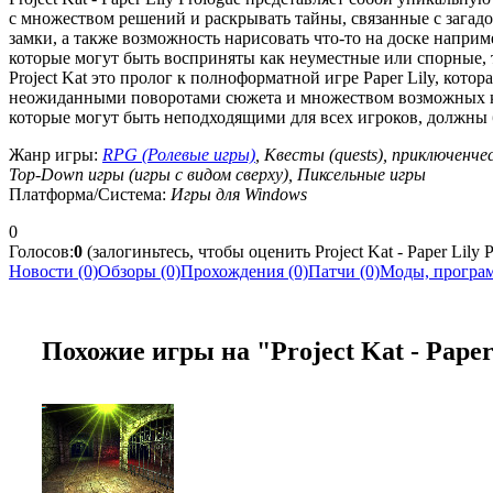
с множеством решений и раскрывать тайны, связанные с загад
замки, а также возможность нарисовать что-то на доске наприм
которые могут быть восприняты как неуместные или спорные, т
Project Kat это пролог к полноформатной игре Paper Lily, котор
неожиданными поворотами сюжета и множеством возможных ко
которые могут быть неподходящими для всех игроков, должны
Жанр игры:
RPG (Ролевые игры)
, Квесты (quests), приключенче
Top-Down игры (игры с видом сверху), Пиксельные игры
Платформа/Система:
Игры для Windows
0
Голосов:
0
(залогиньтесь, чтобы оценить Project Kat - Paper Lily P
Новости (0)
Обзоры (0)
Прохождения (0)
Патчи (0)
Моды, програм
Похожие игры на "Project Kat - Paper