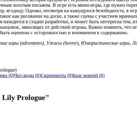
очным золотым письмом. В игре есть мини-игры, где нужно пере
ер, ягодицу. Однако, несмотря на кажущуюся безобидность, в иг
акие как рисование на доске, а также сцены с участием мрачны
ая находится в стадии разработки, и может быть интересна тем, к
нцовок, зависящих от действий игрока. Важно помнить, что и
 быть оценены с осторожностью и вниманием к содержанию.
ские игры (adventures), Ужасы (horror), Юмористические игры, Ло
rologue)
мы (0)
Чит-коды (0)
Скриншоты (0)
База знаний (0)
 Lily Prologue"