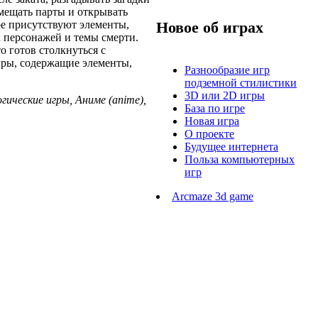
мещать парты и открывать
ре присутствуют элементы,
Новое об играх
х персонажей и темы смерти.
то готов столкнуться с
гры, содержащие элементы,
Разнообразие игр
подземной стилистики
3D или 2D игры
гические игры, Аниме (anime),
База по игре
Новая игра
О проекте
Будущее интернета
Польза компьютерных
игр
Arcmaze 3d game