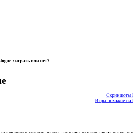
ologue : играть или нет?
ue
Скриншоты Pr
Игры похожие на Pr
ю головоломку, которая предлагает игрокам исследовать школу пос