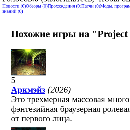
Новости (0)
Обзоры (0)
Прохождения (0)
Патчи (0)
Моды, програм
знаний (0)
Похожие игры на "Project
5
Аркмэйз
(2026)
Это трехмерная массовая много
фэнтезийная браузерная ролева
от первого лица.