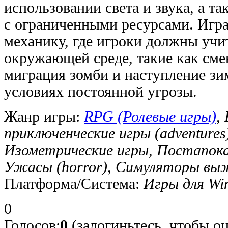
использовании света и звука, а т
с ограниченными ресурсами. Игра
механику, где игроки должны учи
окружающей среде, такие как смен
миграция зомби и наступление зи
условиях постоянной угрозы.
Жанр игры:
RPG (Ролевые игры)
,
приключенческие игры (adventure
Изометрические игры, Постапока
Ужасы (horror), Симуляторы вы
Платформа/Система:
Игры для Wi
0
Голосов:
0
(залогиньтесь, чтобы оц