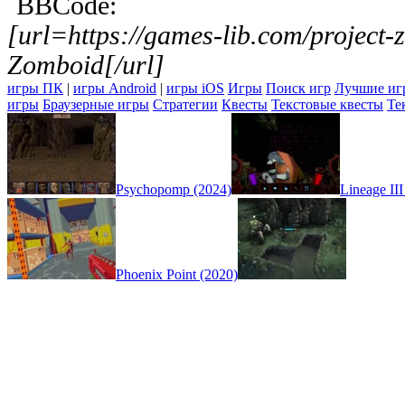
BBCode:
[url=https://games-lib.com/project
Zomboid[/url]
игры ПК
|
игры Android
|
игры iOS
Игры
Поиск игр
Лучшие иг
игры
Браузерные игры
Стратегии
Квесты
Текстовые квесты
Те
Psychopomp (2024)
Lineage III
Phoenix Point (2020)