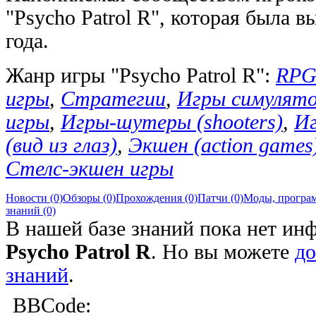
"Psycho Patrol R", которая была 
года.
Жанр игры "Psycho Patrol R":
RPG
игры
,
Стратегии
,
Игры симулят
игры
,
Игры-шутеры (shooters)
,
Иг
(вид из глаз)
,
Экшен (action games
Стелс-экшен игры
Новости (0)
Обзоры (0)
Прохождения (0)
Патчи (0)
Моды, програм
знаний (0)
В нашей базе знаний пока нет ин
Psycho Patrol R
. Но вы можете
до
знаний
.
BBCode: