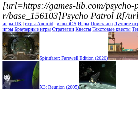
[url=https://games-lib.com/psycho-p
r/base_156103]Psycho Patrol R[/ur
игры ПК
|
игры Android
|
игры iOS
Игры
Поиск игр
Лучшие иг
игры
Браузерные игры
Стратегии
Квесты
Текстовые квесты
Те
Spiritfarer: Farewell Edition (2020)
X3: Reunion (2005)