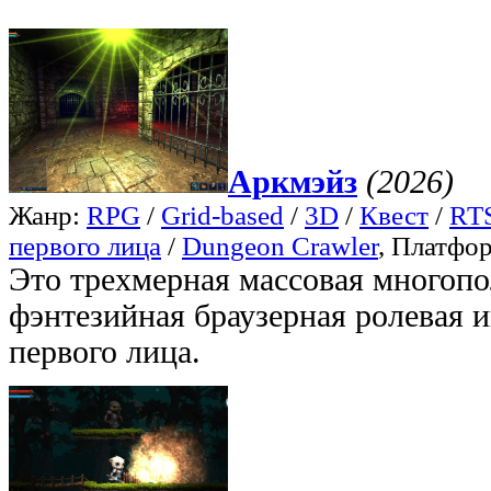
Аркмэйз
(2026)
Жанр:
RPG
/
Grid-based
/
3D
/
Квест
/
RTS
первого лица
/
Dungeon Crawler
, Платфо
Это трехмерная массовая многопо
фэнтезийная браузерная ролевая и
первого лица.