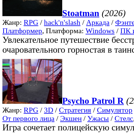
Stoatman
(2026)
Жанр:
RPG
/
hack'n'slash
/
Аркада
/
Фэнт
Платформер
, Платформа:
Windows
/
ПК 
Увлекательное путешествие бесс
очаровательного горностая в таин
Psycho Patrol R
(2
Жанр:
RPG
/
3D
/
Стратегия
/
Симулятор
От первого лица
/
Экшен
/
Ужасы
/
Стелс
Игра сочетает полицейскую симу