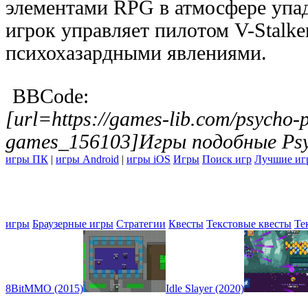
элементами RPG в атмосфере упад
игрок управляет пилотом V-Stalke
психохазардными явлениями.
BBCode:
[url=https://games-lib.com/psycho-p
games_156103]Игры подобные Psyc
игры ПК
|
игры Android
|
игры iOS
Игры
Поиск игр
Лучшие иг
игры
Браузерные игры
Стратегии
Квесты
Текстовые квесты
Те
8BitMMO (2015)
Idle Slayer (2020)