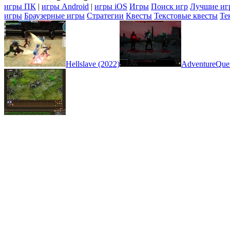
игры ПК
|
игры Android
|
игры iOS
Игры
Поиск игр
Лучшие иг
игры
Браузерные игры
Стратегии
Квесты
Текстовые квесты
Те
Hellslave (2022)
AdventureQues