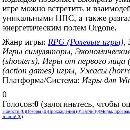
игре можно встретить и взаимодей
уникальными НПС, а также разгад
энергетическим полем Orgone.
Жанр игры:
RPG (Ролевые игры)
,
Игры симуляторы, Экономически
(shooters), Игры от первого лица 
(action games) игры, Ужасы (horr
Платформа/Система:
Игры для Wi
0
Голосов:
0
(залогиньтесь, чтобы оц
Новости (0)
Обзоры (0)
Прохождения (0)
Патчи (0)
Моды, програм
знаний (0)