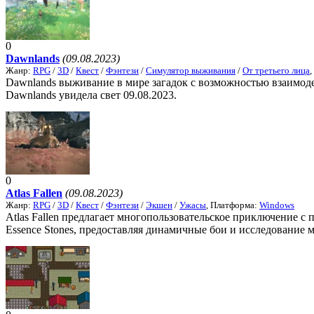
0
Dawnlands
(09.08.2023)
Жанр:
RPG
/
3D
/
Квест
/
Фэнтези
/
Симулятор выживания
/
От третьего лица
Dawnlands выживание в мире загадок с возможностью взаимоде
Dawnlands увидела свет 09.08.2023.
0
Atlas Fallen
(09.08.2023)
Жанр:
RPG
/
3D
/
Квест
/
Фэнтези
/
Экшен
/
Ужасы
, Платформа:
Windows
Atlas Fallen предлагает многопользовательское приключение с
Essence Stones, предоставляя динамичные бои и исследование ми