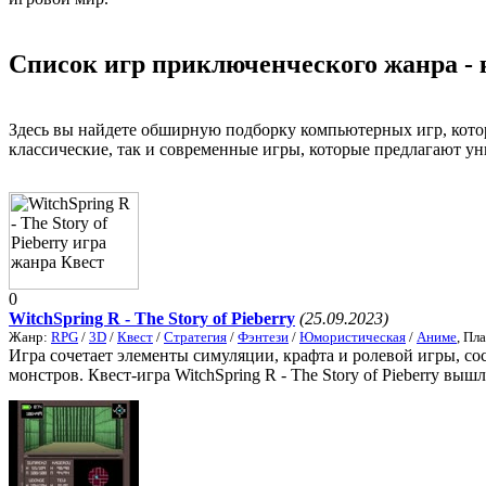
Список игр приключенческого жанра -
Здесь вы найдете обширную подборку компьютерных игр, котор
классические, так и современные игры, которые предлагают 
0
WitchSpring R - The Story of Pieberry
(25.09.2023)
Жанр:
RPG
/
3D
/
Квест
/
Стратегия
/
Фэнтези
/
Юмористическая
/
Аниме
, Пл
Игра сочетает элементы симуляции, крафта и ролевой игры, со
монстров. Квест-игра WitchSpring R - The Story of Pieberry вышл