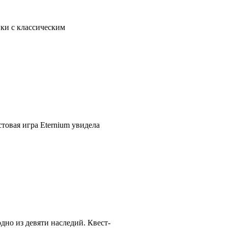
ики с классическим
товая игра Eternium увидела
дно из девяти наследий. Квест-