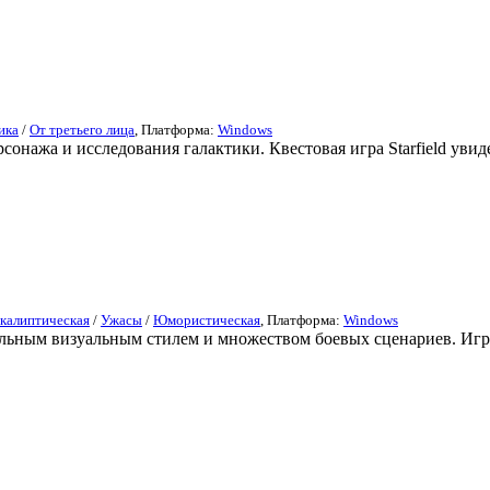
ика
/
От третьего лица
, Платформа:
Windows
сонажа и исследования галактики. Квестовая игра Starfield увиде
калиптическая
/
Ужасы
/
Юмористическая
, Платформа:
Windows
альным визуальным стилем и множеством боевых сценариев. Игр