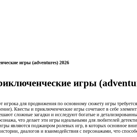
нческие игры (adventures) 2026
приключенческие игры (adventu
 от игрока для продвижения по основному сюжету игры требуется
ючение). Квесты и приключенческие игры сочетают в себе элемен
решают сложные загадки и исследуют богатые и детализированн
рсонажа, что делает эти игры идеальными для любителей детект
игры являются поджанром ролевых игр, в которых основное вни
истории, диалогов и взаимодействия с персонажами, что спосо