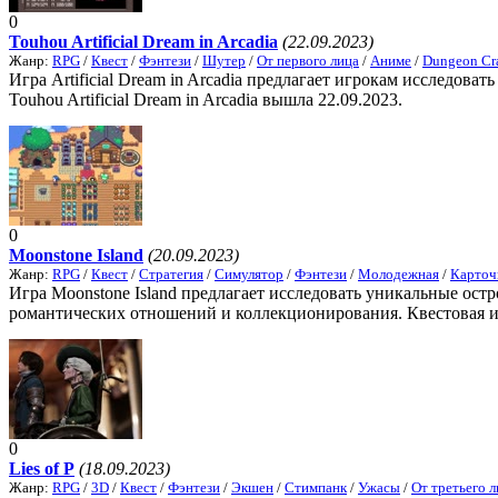
0
Touhou Artificial Dream in Arcadia
(22.09.2023)
Жанр:
RPG
/
Квест
/
Фэнтези
/
Шутер
/
От первого лица
/
Аниме
/
Dungeon Cr
Игра Artificial Dream in Arcadia предлагает игрокам исследова
Touhou Artificial Dream in Arcadia вышла 22.09.2023.
0
Moonstone Island
(20.09.2023)
Жанр:
RPG
/
Квест
/
Стратегия
/
Симулятор
/
Фэнтези
/
Молодежная
/
Карточ
Игра Moonstone Island предлагает исследовать уникальные остр
романтических отношений и коллекционирования. Квестовая игр
0
Lies of P
(18.09.2023)
Жанр:
RPG
/
3D
/
Квест
/
Фэнтези
/
Экшен
/
Стимпанк
/
Ужасы
/
От третьего л