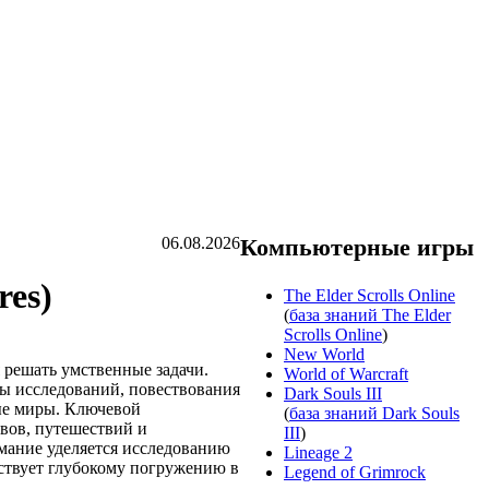
06.08.2026
Компьютерные игры
res)
The Elder Scrolls Online
(
база знаний The Elder
Scrolls Online
)
New World
 решать умственные задачи.
World of Warcraft
ты исследований, повествования
Dark Souls III
ые миры. Ключевой
(
база знаний Dark Souls
ивов, путешествий и
III
)
мание уделяется исследованию
Lineage 2
бствует глубокому погружению в
Legend of Grimrock