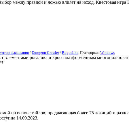
 выбор между правдой и ложью влияет на исход. Квестовая игра Li
лятор выживания
/
Dungeon Crawler
/
Roguelike
, Платформа:
Windows
ах с элементами рогалика и кроссплатформенным многопользова
23.
темой на основе тайлов, предлагающая более 75 локаций и разн
оступна 14.09.2023.