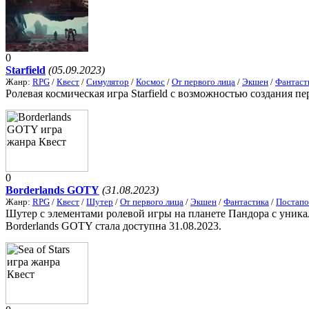
0
Starfield
(05.09.2023)
Жанр:
RPG
/
Квест
/
Симулятор
/
Космос
/
От первого лица
/
Экшен
/
Фантаст
Ролевая космическая игра Starfield с возможностью создания пер
0
Borderlands GOTY
(31.08.2023)
Жанр:
RPG
/
Квест
/
Шутер
/
От первого лица
/
Экшен
/
Фантастика
/
Постапо
Шутер с элементами ролевой игры на планете Пандора с уник
Borderlands GOTY стала доступна 31.08.2023.