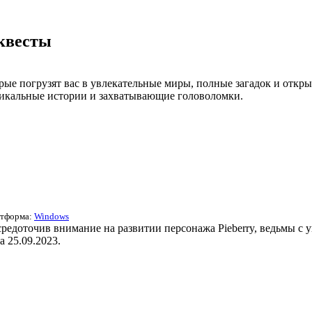
 квеcты
ые погрузят вас в увлекательные миры, полные загадок и откр
уникальные истории и захватывающие головоломки.
атформа:
Windows
средоточив внимание на развитии персонажа Pieberry, ведьмы с 
а 25.09.2023.