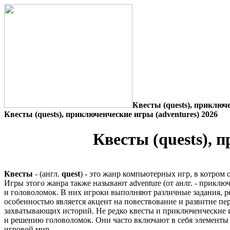
Квесты (quests), приключе
Квесты (quests), приключенческие игры (adventures) 2026
Квесты (quests), 
Квеcты
- (англ.
quest
) - это жанр компьютерных игр, в котром
Игры этого жанра также называют adventure (от анлг. - прикл
и головоломок. В них игроки выполняют различные задания, 
особенностью является акцент на повествование и развитие пе
захватывающих историй. Не редко квесты и приключенческие 
и решению головоломок. Они часто включают в себя элементы 
игровой мир.