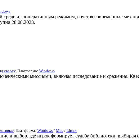
ndows
ей среде и кооперативным режимом, сочетая современные механ
упна 28.08.2023.
д сверху
, Платформа:
Windows
люченческими миссиями, включая исследование и сражения. Квес
кстовые
, Платформа:
Windows
/
Mac
/
Linux
ние и выбор, где игрок формирует судьбу библиотеки, выбирая о