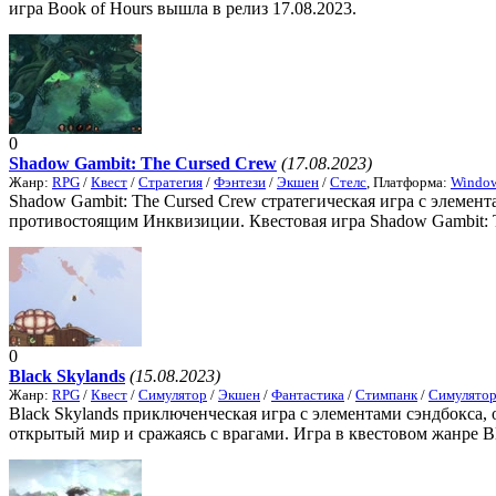
игра Book of Hours вышла в релиз 17.08.2023.
0
Shadow Gambit: The Cursed Crew
(17.08.2023)
Жанр:
RPG
/
Квест
/
Стратегия
/
Фэнтези
/
Экшен
/
Стелс
, Платформа:
Windo
Shadow Gambit: The Cursed Crew стратегическая игра с элемен
противостоящим Инквизиции. Квестовая игра Shadow Gambit: Th
0
Black Skylands
(15.08.2023)
Жанр:
RPG
/
Квест
/
Симулятор
/
Экшен
/
Фантастика
/
Стимпанк
/
Симулятор
Black Skylands приключенческая игра с элементами сэндбокса,
открытый мир и сражаясь с врагами. Игра в квестовом жанре Bla