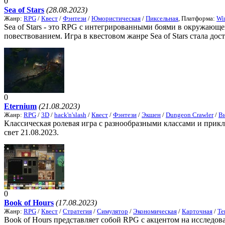
0
Sea of Stars
(28.08.2023)
Жанр:
RPG
/
Квест
/
Фэнтези
/
Юмористическая
/
Пиксельная
, Платформа:
Wi
Sea of Stars - это RPG с интегрированными боями в окружающ
повествованием. Игра в квестовом жанре Sea of Stars стала дост
0
Eternium
(21.08.2023)
Жанр:
RPG
/
3D
/
hack'n'slash
/
Квест
/
Фэнтези
/
Экшен
/
Dungeon Crawler
/
Ви
Классическая ролевая игра с разнообразными классами и прик
свет 21.08.2023.
0
Book of Hours
(17.08.2023)
Жанр:
RPG
/
Квест
/
Стратегия
/
Симулятор
/
Экономическая
/
Карточная
/
Те
Book of Hours представляет собой RPG с акцентом на исследова