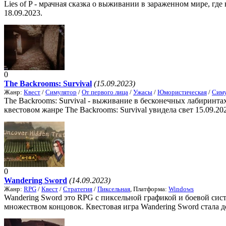
Lies of P - мрачная сказка о выживании в зараженном мире, где
18.09.2023.
0
The Backrooms: Survival
(15.09.2023)
Жанр:
Квест
/
Симулятор
/
От первого лица
/
Ужасы
/
Юмористическая
/
Симу
The Backrooms: Survival - выживание в бесконечных лабиринт
квестовом жанре The Backrooms: Survival увидела свет 15.09.20
0
Wandering Sword
(14.09.2023)
Жанр:
RPG
/
Квест
/
Стратегия
/
Пиксельная
, Платформа:
Windows
Wandering Sword это RPG с пиксельной графикой и боевой сис
множеством концовок. Квестовая игра Wandering Sword стала д