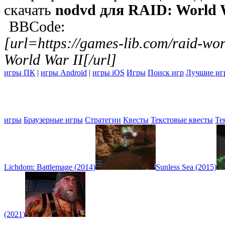
скачать
nodvd для RAID: World 
BBCode:
[url=https://games-lib.com/raid-w
World War II[/url]
игры ПК
|
игры Android
|
игры iOS
Игры
Поиск игр
Лучшие иг
игры
Браузерные игры
Стратегии
Квесты
Текстовые квесты
Те
Lichdom: Battlemage (2014)
Sunless Sea (2015)
(2021)