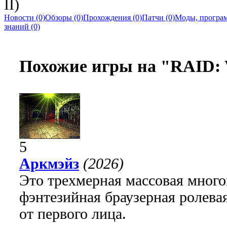
II)
Новости (0)
Обзоры (0)
Прохождения (0)
Патчи (0)
Моды, програм
знаний (0)
Похожие игры на "RAID: 
5
Аркмэйз
(2026)
Это трехмерная массовая много
фэнтезийная браузерная ролева
от первого лица.