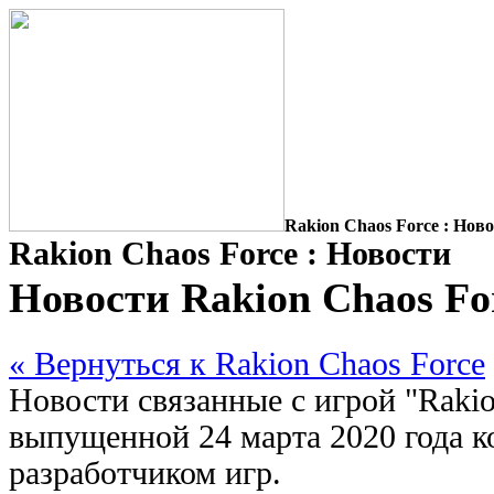
Rakion Chaos Force : Нов
Rakion Chaos Force : Новости
Новости Rakion Chaos Fo
« Вернуться к Rakion Chaos Force
Новости связанные с игрой "Rakio
выпущенной 24 марта 2020 года 
разработчиком игр.