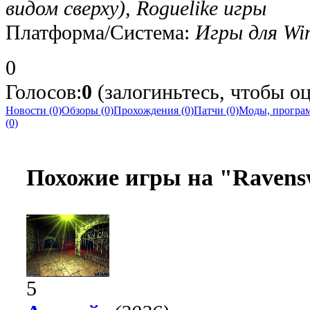
видом сверху), Roguelike игры
Платформа/Система:
Игры для Wi
0
Голосов:
0
(залогиньтесь, чтобы о
Новости (0)
Обзоры (0)
Прохождения (0)
Патчи (0)
Моды, програм
(0)
Похожие игры на "Ravens
5