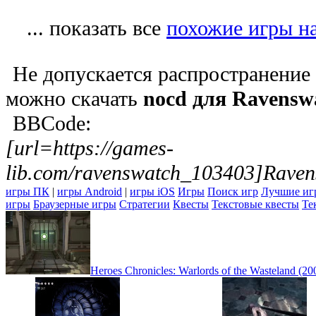
... показать все
похожие игры н
Не допускается распространение
можно скачать
nocd для Ravensw
BBCode:
[url=https://games-
lib.com/ravenswatch_103403]Raven
игры ПК
|
игры Android
|
игры iOS
Игры
Поиск игр
Лучшие иг
игры
Браузерные игры
Стратегии
Квесты
Текстовые квесты
Те
Heroes Chronicles: Warlords of the Wasteland (20