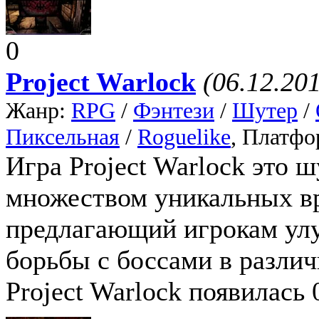
0
Project Warlock
(06.12.20
Жанр:
RPG
/
Фэнтези
/
Шутер
/
Пиксельная
/
Roguelike
, Платфо
Игра Project Warlock это ш
множеством уникальных вр
предлагающий игрокам улу
борьбы с боссами в различ
Project Warlock появилась 