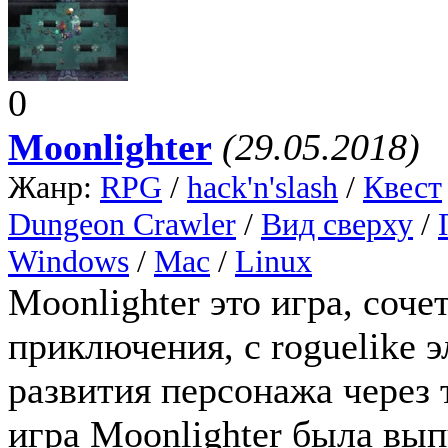
0
Moonlighter
(29.05.2018)
Жанр:
RPG
/
hack'n'slash
/
Квест
Dungeon Crawler
/
Вид сверху
/
Windows
/
Mac
/
Linux
Moonlighter это игра, соч
приключения, с roguelike
развития персонажа через 
игра Moonlighter была вып