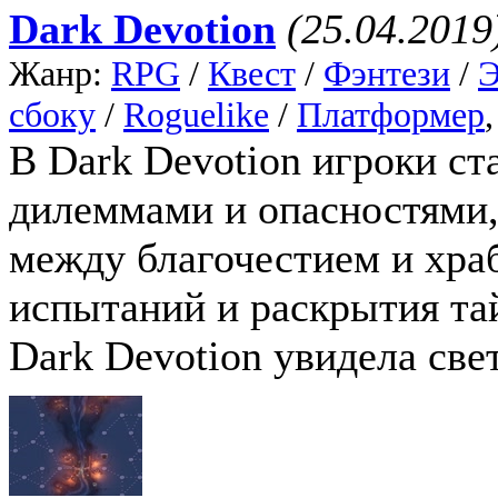
Dark Devotion
(25.04.2019
Жанр:
RPG
/
Квест
/
Фэнтези
/
сбоку
/
Roguelike
/
Платформер
В Dark Devotion игроки с
дилеммами и опасностями,
между благочестием и хра
испытаний и раскрытия тай
Dark Devotion увидела свет