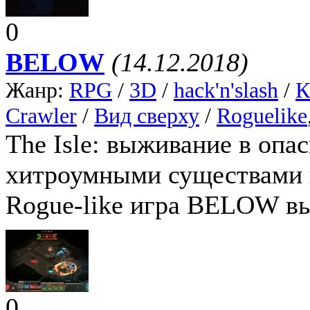
0
BELOW
(14.12.2018)
Жанр:
RPG
/
3D
/
hack'n'slash
/
К
Crawler
/
Вид сверху
/
Roguelike
The Isle: выживание в опа
хитроумными существами 
Rogue-like игра BELOW вы
0