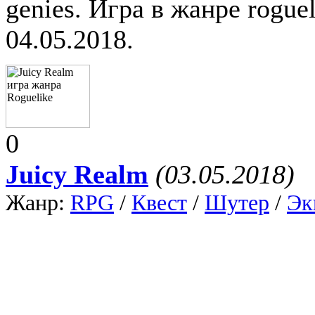
genies. Игра в жанре rogue
04.05.2018.
0
Juicy Realm
(03.05.2018)
Жанр:
RPG
/
Квест
/
Шутер
/
Эк
Платформа:
Windows
/
Mac
Игра Juicy Realm это выж
растений в постапокалипт