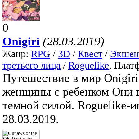
0
Onigiri
(28.03.2019)
Жанр:
RPG
/
3D
/
Квест
/
Экшен
третьего лица
/
Roguelike
, Плат
Путешествие в мир Onigir
женщины с ребенком Они в
темной силой. Roguelike-иг
28.03.2019.