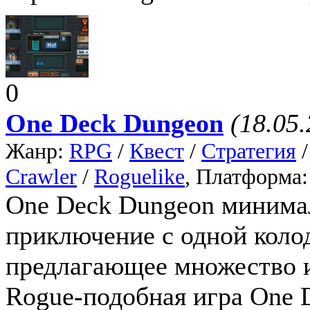
0
One Deck Dungeon
(18.05
Жанр:
RPG
/
Квест
/
Стратегия
Crawler
/
Roguelike
, Платформа
One Deck Dungeon минимал
приключение с одной колод
предлагающее множество 
Rogue-подобная игра One 