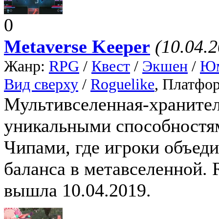
0
Metaverse Keeper
(10.04.
Жанр:
RPG
/
Квест
/
Экшен
/
Юм
Вид сверху
/
Roguelike
, Платфо
Мультивселенная-хранитель
уникальными способностя
Чипами, где игроки объед
баланса в метавселенной. 
вышла 10.04.2019.