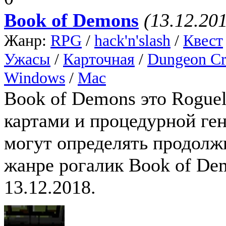
Book of Demons
(13.12.20
Жанр:
RPG
/
hack'n'slash
/
Квест
Ужасы
/
Карточная
/
Dungeon Cr
Windows
/
Mac
Book of Demons это Roguel
картами и процедурной ген
могут определять продолжи
жанре рогалик Book of D
13.12.2018.