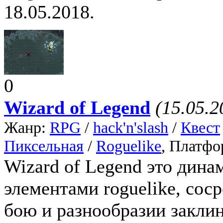
18.05.2018.
0
Wizard of Legend
(15.05.2
Жанр:
RPG
/
hack'n'slash
/
Квест
Пиксельная
/
Roguelike
, Платфо
Wizard of Legend это дина
элементами roguelike, сос
бою и разнообразии заклин