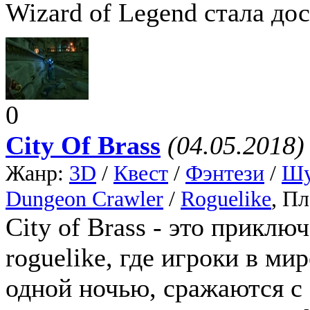
Wizard of Legend стала дос
0
City Of Brass
(04.05.2018)
Жанр:
3D
/
Квест
/
Фэнтези
/
Шу
Dungeon Crawler
/
Roguelike
, П
City of Brass - это приклю
roguelike, где игроки в м
одной ночью, сражаются с 