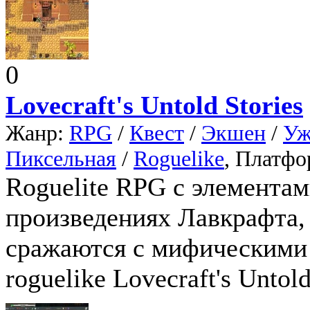
0
Lovecraft's Untold Stories
Жанр:
RPG
/
Квест
/
Экшен
/
Уж
Пиксельная
/
Roguelike
, Платфо
Roguelite RPG с элементам
произведениях Лавкрафта, 
сражаются с мифическими 
roguelike Lovecraft's Untol