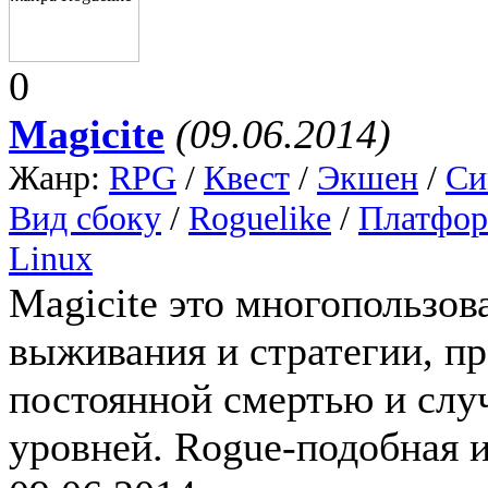
0
Magicite
(09.06.2014)
Жанр:
RPG
/
Квест
/
Экшен
/
Си
Вид сбоку
/
Roguelike
/
Платфор
Linux
Magicite это многопользов
выживания и стратегии, п
постоянной смертью и сл
уровней. Rogue-подобная и