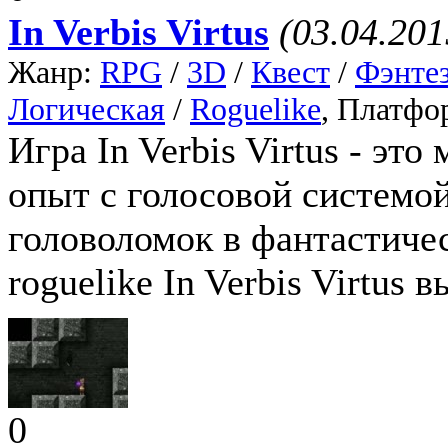
In Verbis Virtus
(03.04.201
Жанр:
RPG
/
3D
/
Квест
/
Фэнте
Логическая
/
Roguelike
, Платфо
Игра In Verbis Virtus - э
опыт с голосовой системо
головоломок в фантастиче
roguelike In Verbis Virtus 
0