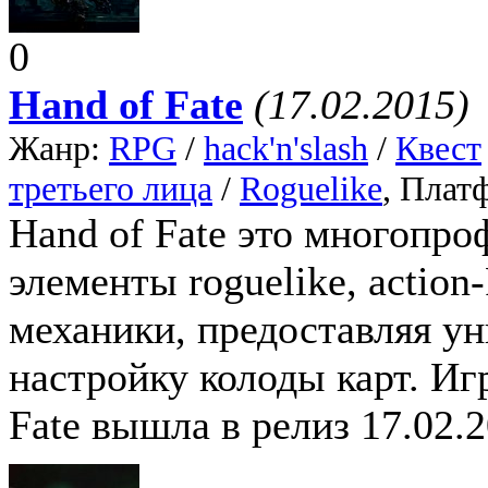
0
Hand of Fate
(17.02.2015)
Жанр:
RPG
/
hack'n'slash
/
Квест
третьего лица
/
Roguelike
, Плат
Hand of Fate это многопро
элементы roguelike, actio
механики, предоставляя у
настройку колоды карт. Игр
Fate вышла в релиз 17.02.2