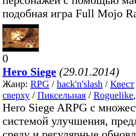
подобная игра Full Mojo R
0
Hero Siege
(29.01.2014)
Жанр:
RPG
/
hack'n'slash
/
Квест
сверху
/
Пиксельная
/
Roguelike
Hero Siege ARPG с множес
системой улучшения, пре
среду и регулярные обновл