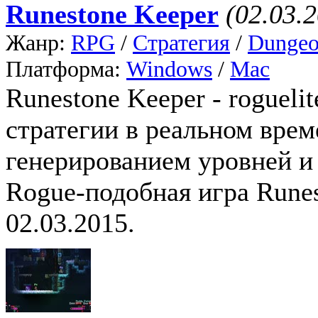
Runestone Keeper
(02.03.
Жанр:
RPG
/
Стратегия
/
Dungeo
Платформа:
Windows
/
Mac
Runestone Keeper - roguel
стратегии в реальном вре
генерированием уровней 
Rogue-подобная игра Runes
02.03.2015.