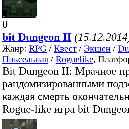
0
bit Dungeon II
(15.12.2014
Жанр:
RPG
/
Квест
/
Экшен
/
Du
Пиксельная
/
Roguelike
, Платфо
Bit Dungeon II: Мрачное п
рандомизированными подзе
каждая смерть окончательн
Rogue-like игра bit Dungeo