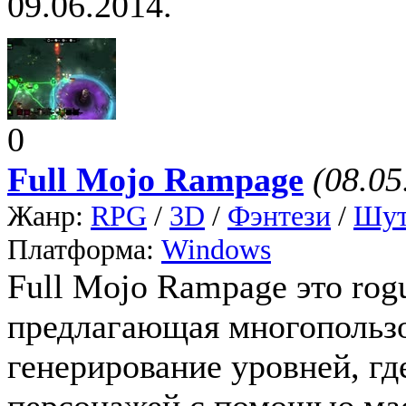
09.06.2014.
0
Full Mojo Rampage
(08.05
Жанр:
RPG
/
3D
/
Фэнтези
/
Шут
Платформа:
Windows
Full Mojo Rampage это rogu
предлагающая многопользо
генерирование уровней, гд
персонажей с помощью мас