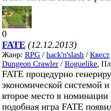
0
FATE
(12.12.2013)
Жанр:
RPG
/
hack'n'slash
/
Квест
Dungeon Crawler
/
Roguelike
, П
FATE процедурно генериру
экономической системой и
второе место в номинации 
подобная игра FATE появил