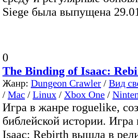
Siege была выпущена 29.01
0
The Binding of Isaac: Rebi
Жанр:
Dungeon Crawler
/
Вид св
/
Mac
/
Linux
/
Xbox One
/
Ninte
Игра в жанре roguelike, с
библейской истории. Игра 
Isaac: Rebirth вышла в рели