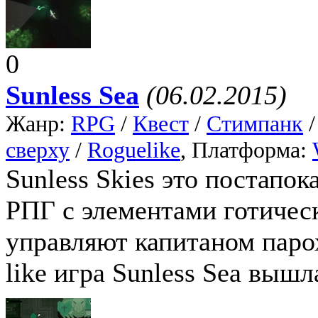
0
Sunless Sea
(06.02.2015)
Жанр:
RPG
/
Квест
/
Стимпанк
сверху
/
Roguelike
, Платформа:
Sunless Skies это постап
РПГ с элементами готическ
управляют капитаном паро
like игра Sunless Sea вышл