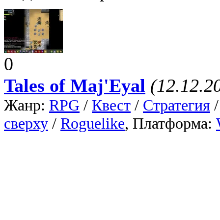
0
Tales of Maj'Eyal
(12.12.2
Жанр:
RPG
/
Квест
/
Стратегия
сверху
/
Roguelike
, Платформа:
Тактическая ролевая игра 
системой построения персо
в жанре рогалик Tales of M
12.12.2013.