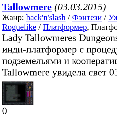
Tallowmere
(03.03.2015)
Жанр:
hack'n'slash
/
Фэнтези
/
У
Roguelike
/
Платформер
, Платф
Lady Tallowmeres Dungeon
инди-платформер с проце
подземельями и кооперати
Tallowmere увидела свет 03
0