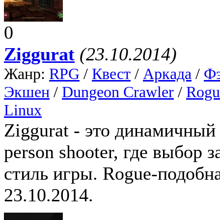
0
Ziggurat
(23.10.2014)
Жанр:
RPG
/
Квест
/
Аркада
/
Фэ
Экшен
/
Dungeon Crawler
/
Rogu
Linux
Ziggurat - это динамичный 
person shooter, где выбор 
стиль игры. Rogue-подобна
23.10.2014.