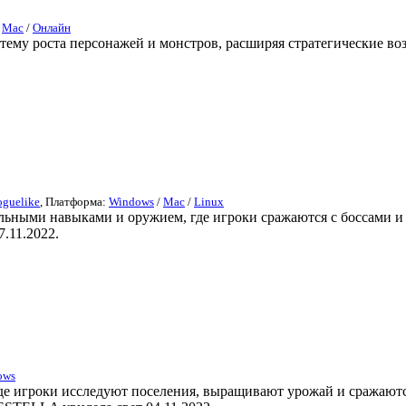
/
Mac
/
Онлайн
систему роста персонажей и монстров, расширяя стратегические 
guelike
, Платформа:
Windows
/
Mac
/
Linux
кальными навыками и оружием, где игроки сражаются с боссами 
7.11.2022.
ows
где игроки исследуют поселения, выращивают урожай и сражаются