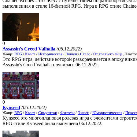
Chained Echoes - это JRPG с путешествием по разнообразным 
выполненная в стиле 16-битной RPG. Игра в RPG стиле Chained
0
Assassin's Creed Valhalla
(06.12.2022)
Жанр:
RPG
/
Квест
/
Историческая
/
Экшен
/
Стелс
/
От третьего лица
, Платф
Это RPG-игра, действие которой разворачивается в эпоху вик
Assassin's Creed Valhalla появилась 06.12.2022.
0
Kynseed
(06.12.2022)
Жанр:
RPG
/
Квест
/
Симулятор
/
Фэнтези
/
Экшен
/
Юмористическая
/
Пиксе
Kynseed это многоплановая ролевая игра с элементами строит
RPG стиле Kynseed была выпущена 06.12.2022.