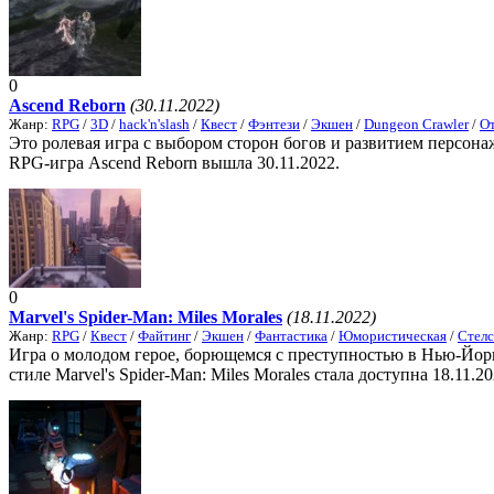
0
Ascend Reborn
(30.11.2022)
Жанр:
RPG
/
3D
/
hack'n'slash
/
Квест
/
Фэнтези
/
Экшен
/
Dungeon Crawler
/
От
Это ролевая игра с выбором сторон богов и развитием персона
RPG-игра Ascend Reborn вышла 30.11.2022.
0
Marvel's Spider-Man: Miles Morales
(18.11.2022)
Жанр:
RPG
/
Квест
/
Файтинг
/
Экшен
/
Фантастика
/
Юмористическая
/
Стелс
Игра о молодом герое, борющемся с преступностью в Нью-Йорк
стиле Marvel's Spider-Man: Miles Morales стала доступна 18.11.20