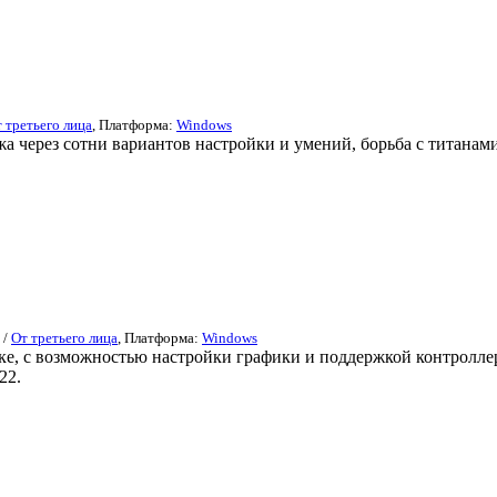
 третьего лица
, Платформа:
Windows
жа через сотни вариантов настройки и умений, борьба с титанам
/
От третьего лица
, Платформа:
Windows
е, с возможностью настройки графики и поддержкой контроллеро
22.