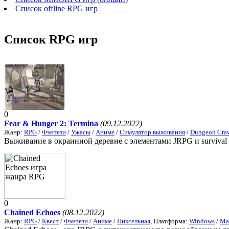
Список offline RPG игр
Список RPG игр
0
Fear & Hunger 2: Termina
(09.12.2022)
Жанр:
RPG
/
Фэнтези
/
Ужасы
/
Аниме
/
Симулятор выживания
/
Dungeon Craw
Выживание в окраинной деревне с элементами JRPG и survival ho
0
Chained Echoes
(08.12.2022)
Жанр:
RPG
/
Квест
/
Фэнтези
/
Аниме
/
Пиксельная
, Платформа:
Windows
/
Ma