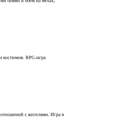
ми боями и боем на мехах,
 и костюмов. RPG-игра
 отношений с жителями. Игра в