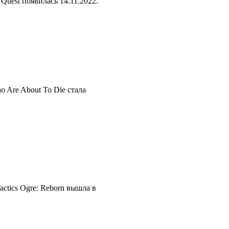
uest появилась 14.11.2022.
 Are About To Die стала
ctics Ogre: Reborn вышла в