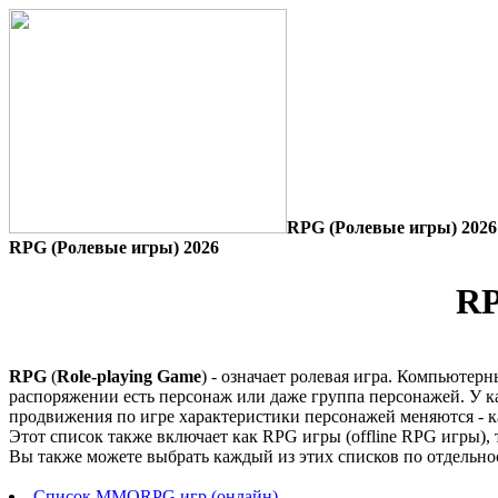
RPG (Ролевые игры) 2026
RPG (Ролевые игры) 2026
RP
RPG
(
Role-playing Game
) - означает ролевая игра. Компьютер
распоряжении есть персонаж или даже группа персонажей. У к
продвижения по игре характеристики персонажей меняются - ка
Этот список также включает как RPG игры (offline RPG игры
Вы также можете выбрать каждый из этих списков по отдельно
Список MMORPG игр (онлайн)