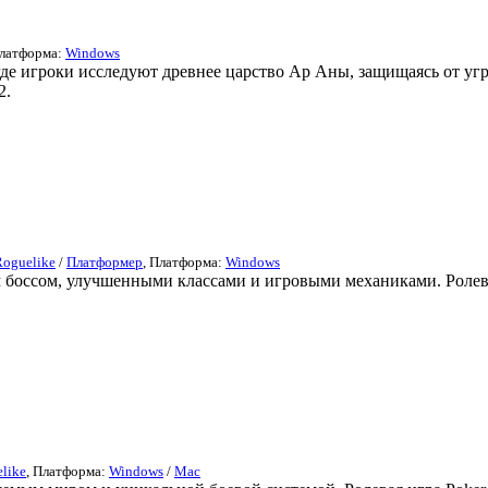
Платформа:
Windows
де игроки исследуют древнее царство Ар Аны, защищаясь от угр
2.
Roguelike
/
Платформер
, Платформа:
Windows
ым боссом, улучшенными классами и игровыми механиками. Ролева
like
, Платформа:
Windows
/
Mac