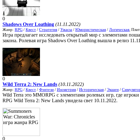
0
Shadows Over Loathing
(11.11.2022)
Жанр:
RPG
/
Квест
/
Стратегия
/
Ужасы
/
Юмористическая
/
Логическая
, Пла
Игра предлагает исследовать открытый мир с элементами поша
закона. Ролевая игра Shadows Over Loathing вышла в релиз 11.11
0
Wild Terra 2: New Lands
(10.11.2022)
Жанр:
RPG
/
Квест
/
Фэнтези
/
Изометрия
/
Историческая
/
Экшен
/
Симулято
Wild Terra это MMORPG с элементами ролевых игр, где игроки
RPG Wild Terra 2: New Lands увидела свет 10.11.2022.
0