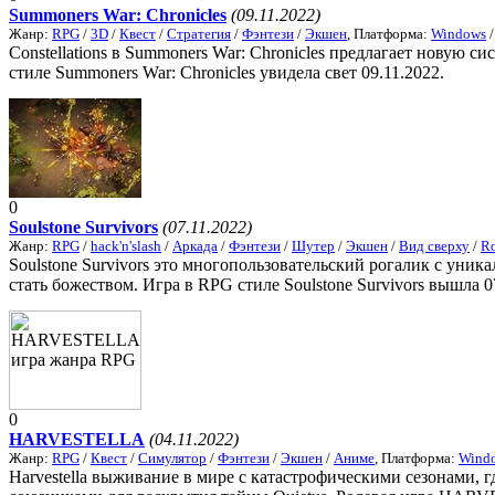
Summoners War: Chronicles
(09.11.2022)
Жанр:
RPG
/
3D
/
Квест
/
Стратегия
/
Фэнтези
/
Экшен
, Платформа:
Windows
Constellations в Summoners War: Chronicles предлагает новую 
стиле Summoners War: Chronicles увидела свет 09.11.2022.
0
Soulstone Survivors
(07.11.2022)
Жанр:
RPG
/
hack'n'slash
/
Аркада
/
Фэнтези
/
Шутер
/
Экшен
/
Вид сверху
/
Ro
Soulstone Survivors это многопользовательский рогалик с уни
стать божеством. Игра в RPG стиле Soulstone Survivors вышла 0
0
HARVESTELLA
(04.11.2022)
Жанр:
RPG
/
Квест
/
Симулятор
/
Фэнтези
/
Экшен
/
Аниме
, Платформа:
Wind
Harvestella выживание в мире с катастрофическими сезонами, 