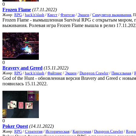
0
Frozen Flame
(17.11.2022)
Жанр:
RPG
/
hack'n'slash
/
Квест
/
Фэнтези
/
Экшен
/
Симулятор выживания
, 
Frozen Flame - вымышленная Survival RPG с открытым миром, г
выживания. Ролевая игра Frozen Flame вышла в релиз 17.11.202
0
Bravery and Greed
(15.11.2022)
Жанр:
RPG
/
hack'n'slash
/
Файтинг
/
Экшен
/
Dungeon Crawler
/
Пиксельная
/
God of the Hunt - обновленная версия Bravery and Greed с нов
появилась 15.11.2022.
0
Poker Quest
(14.11.2022)
Жанр:
RPG
/
Стратегия
/
Историческая
/
Карточная
/
Dungeon Crawler
/
Rogue