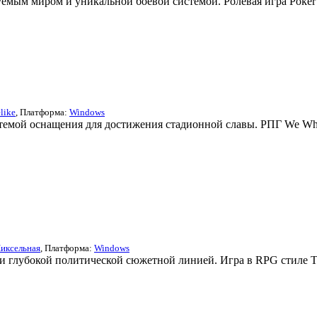
емым миром и уникальной боевой системой. Ролевая игра Poker Q
like
, Платформа:
Windows
темой оснащения для достижения стадионной славы. РПГ We Who
иксельная
, Платформа:
Windows
 и глубокой политической сюжетной линией. Игра в RPG стиле Ta