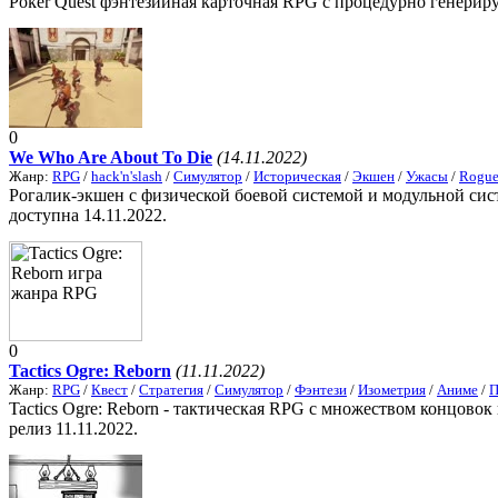
Poker Quest фэнтезийная карточная RPG с процедурно генериру
0
We Who Are About To Die
(14.11.2022)
Жанр:
RPG
/
hack'n'slash
/
Симулятор
/
Историческая
/
Экшен
/
Ужасы
/
Rogue
Рогалик-экшен с физической боевой системой и модульной сис
доступна 14.11.2022.
0
Tactics Ogre: Reborn
(11.11.2022)
Жанр:
RPG
/
Квест
/
Стратегия
/
Симулятор
/
Фэнтези
/
Изометрия
/
Аниме
/
П
Tactics Ogre: Reborn - тактическая RPG с множеством концовок
релиз 11.11.2022.