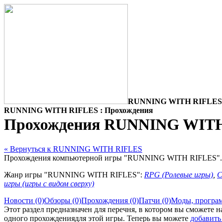
RUNNING WITH RIFLES 
RUNNING WITH RIFLES : Прохождения
Прохождения RUNNING WIT
« Вернуться к RUNNING WITH RIFLES
Прохождения компьютерной игры "RUNNING WITH RIFLES".
Жанр игры "RUNNING WITH RIFLES":
RPG (Ролевые игры)
,
С
игры (игры с видом сверху)
Новости (0)
Обзоры (0)
Прохождения (0)
Патчи (0)
Моды, програм
Этот раздел предназначен для перечня, в котором вы сможете
одного прохождениядля этой игры. Теперь вы можете
добавить