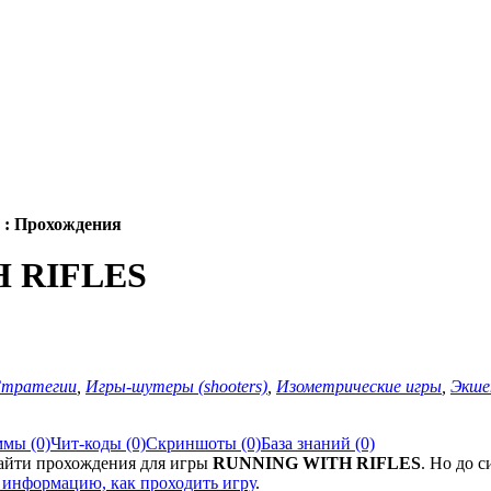
: Прохождения
H RIFLES
тратегии
,
Игры-шутеры (shooters)
,
Изометрические игры
,
Экшен
мы (0)
Чит-коды (0)
Скриншоты (0)
База знаний (0)
 найти прохождения для игры
RUNNING WITH RIFLES
. Но до 
 информацию, как проходить игру
.