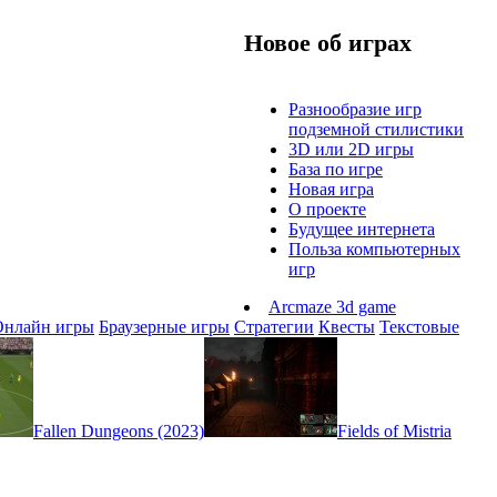
Новое об играх
Разнообразие игр
подземной стилистики
3D или 2D игры
База по игре
Новая игра
О проекте
Будущее интернета
Польза компьютерных
игр
Arcmaze 3d game
Онлайн игры
Браузерные игры
Стратегии
Квесты
Текстовые
Fallen Dungeons (2023)
Fields of Mistria