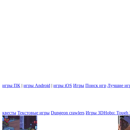
игры ПК
|
игры Android
|
игры iOS
Игры
Поиск игр
Лучшие иг
квесты
Текстовые игры
Dungeon crawlers
Игры 3D
Hobo: Tough 