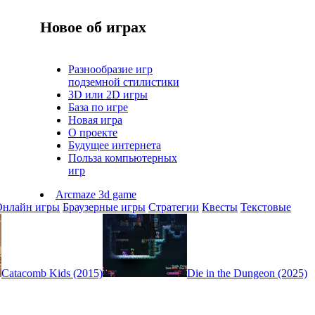
Новое об играх
Разнообразие игр
подземной стилистики
3D или 2D игры
База по игре
Новая игра
О проекте
Будущее интернета
Польза компьютерных
игр
Arcmaze 3d game
Онлайн игры
Браузерные игры
Стратегии
Квесты
Текстовые
Catacomb Kids (2015)
Die in the Dungeon (2025)