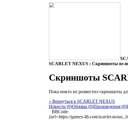
SC
SCARLET NEXUS : Скриншоты из и
Скриншоты SCAR
Пока никто не разместил скриншоты д
« Вернуться к SCARLET NEXUS
Новости (0)
Обзоры (0)
Прохождения (0)
BBCode:
[url=https://games-lib.com/scarlet-nex