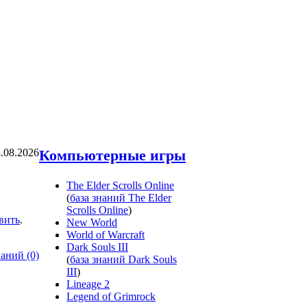
.08.2026
Компьютерные игры
The Elder Scrolls Online
(
база знаний The Elder
Scrolls Online
)
вить
.
New World
World of Warcraft
Dark Souls III
наний (0)
(
база знаний Dark Souls
III
)
Lineage 2
Legend of Grimrock