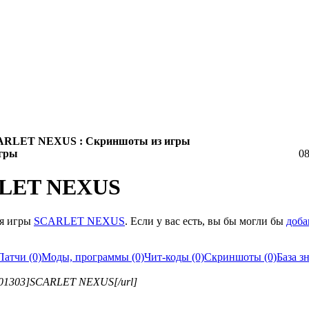
ARLET NEXUS : Скриншоты из игры
гры
08
LET NEXUS
ля игры
SCARLET NEXUS
. Если у вас есть, вы бы могли бы
доба
Патчи (0)
Моды, программы (0)
Чит-коды (0)
Скриншоты (0)
База з
us_101303]SCARLET NEXUS[/url]