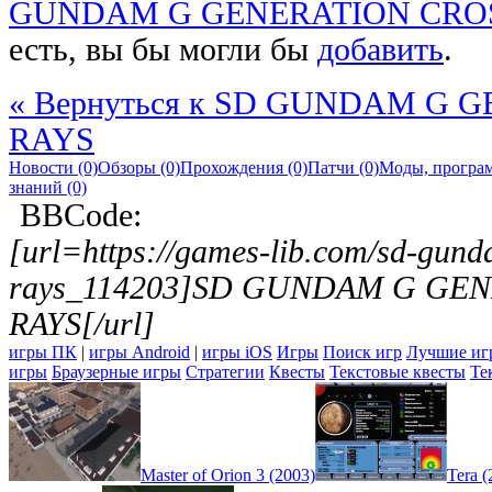
GUNDAM G GENERATION CRO
есть, вы бы могли бы
добавить
.
« Вернуться к SD GUNDAM G 
RAYS
Новости (0)
Обзоры (0)
Прохождения (0)
Патчи (0)
Моды, програм
знаний (0)
BBCode:
[url=https://games-lib.com/sd-gund
rays_114203]SD GUNDAM G GE
RAYS[/url]
игры ПК
|
игры Android
|
игры iOS
Игры
Поиск игр
Лучшие иг
игры
Браузерные игры
Стратегии
Квесты
Текстовые квесты
Те
Master of Orion 3 (2003)
Tera (