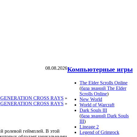
08.08.2026
Компьютерные игры
The Elder Scrolls Online
(
база знаний The Elder
Scrolls Online
)
 GENERATION CROSS RAYS
»
New World
G GENERATION CROSS RAYS
»
World of Warcraft
Dark Souls III
(
база знаний Dark Souls
III
)
Lineage 2
 ролевой геймплей. В этой
Legend of Grimrock
з которых обладает уникальными