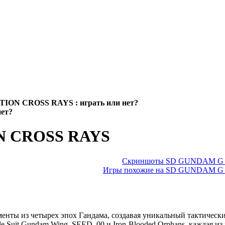
ON CROSS RAYS : играть или нет?
ет?
 CROSS RAYS
Скриншоты SD GUNDAM G
Игры похожие на SD GUNDAM 
из четырех эпох Гандама, создавая уникальный тактический
e Suit Gundam Wing, SEED, 00 и Iron-Blooded Orphans, каждая и