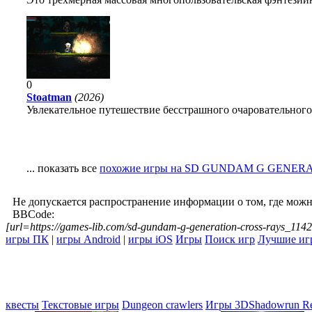
0
Stoatman
(2026)
Увлекательное путешествие бесстрашного очаровательного
... показать все
похожие игры на SD GUNDAM G GENER
Не допускается распространение информации о том, где можн
BBCode:
[url=https://games-lib.com/sd-gundam-g-generation-cross-ra
игры ПК
|
игры Android
|
игры iOS
Игры
Поиск игр
Лучшие иг
квесты
Текстовые игры
Dungeon crawlers
Игры 3D
Shadowrun Re