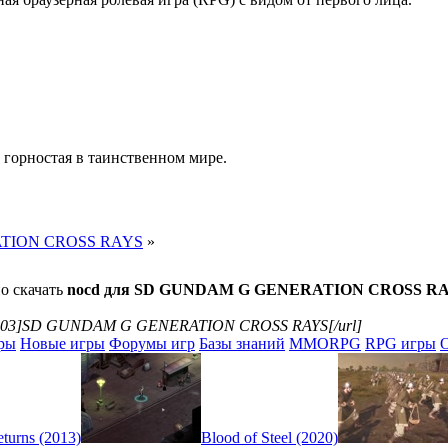
 горностая в таинственном мире.
ATION CROSS RAYS
»
о скачать
nocd для SD GUNDAM G GENERATION CROSS R
ys_114203]SD GUNDAM G GENERATION CROSS RAYS[/url]
ры
Новые игры
Форумы игр
Базы знаний
MMORPG
RPG игры
turns (2013)
Blood of Steel (2020)