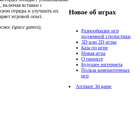
 включая вставки с
 свои отряды и улучшать их
Новое об играх
ширяет игровой опыт.
смос (space games),
Разнообразие игр
подземной стилистики
3D или 2D игры
База по игре
Новая игра
О проекте
Будущее интернета
Польза компьютерных
игр
Arcmaze 3d game