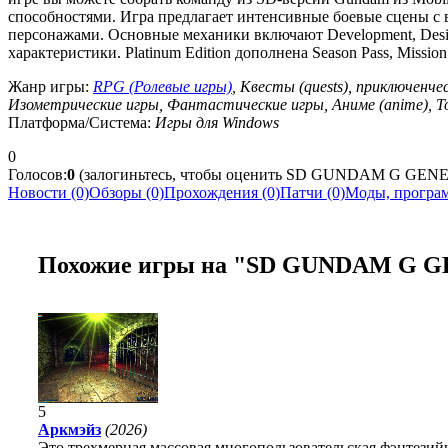
способностями. Игра предлагает интенсивные боевые сцены с
персонажами. Основные механики включают Development, Desig
характеристики. Platinum Edition дополнена Season Pass, Missio
Жанр игры:
RPG (Ролевые игры)
, Квесты (quests), приключенче
Изометрические игры, Фантастические игры, Аниме (anime), To
Платформа/Система:
Игры для Windows
0
Голосов:
0
(залогиньтесь, чтобы оценить SD GUNDAM G GE
Новости (0)
Обзоры (0)
Прохождения (0)
Патчи (0)
Моды, програм
Похожие игры на "SD GUNDAM G 
5
Аркмэйз
(2026)
Это трехмерная массовая многопользовательская фэнтезийн