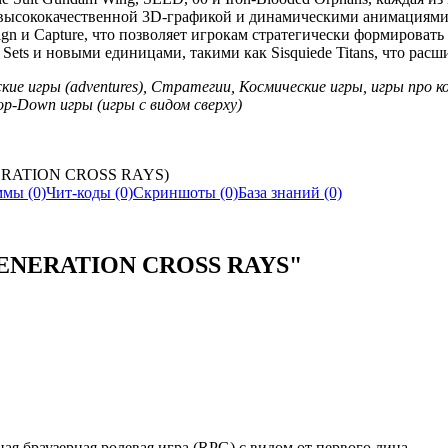
 высококачественной 3D-графикой и динамическими анимациями,
n и Capture, что позволяет игрокам стратегически формировать
n Sets и новыми единицами, такими как Sisquiede Titans, что рас
ские игры (adventures), Стратегии, Космические игры, игры про ко
p-Down игры (игры с видом сверху)
NERATION CROSS RAYS)
мы (0)
Чит-коды (0)
Скриншоты (0)
База знаний (0)
GENERATION CROSS RAYS"
ая браузерная ролевая игра (RPG) с видом от первого лица.