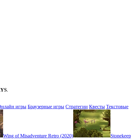
AYS
.
Онлайн игры
Браузерные игры
Стратегии
Квесты
Текстовые
Wing of Misadventure Retro (2020)
Stonekeep