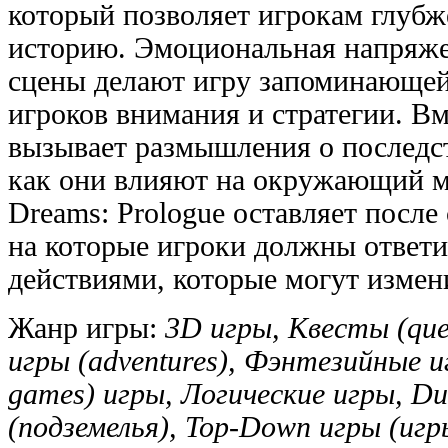
который позволяет игрокам глубж
историю. Эмоциональная напряже
сцены делают игру запоминающейс
игроков внимания и стратегии. Вм
вызывает размышления о последст
как они влияют на окружающий ми
Dreams: Prologue оставляет после
на которые игроки должны ответит
действиями, которые могут измен
Жанр игры:
3D игры, Квесты (que
игры (adventures), Фэнтезийные и
games) игры, Логические игры, D
(подземелья), Top-Down игры (игры