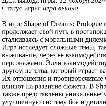
Дата выхода игры:
12 ноября 2024
Статус игры:
игра вышла
В игре Shape of Dreams: Prologue 
продолжает свой путь в постапок
сталкиваясь с моральными дилем
Игра исследует сложные темы, так
выживание, через ее взаимодейст
персонажами. Элли взаимодейству
другом детства, который играет в
Их отношения и противоречивые ч
влияют на развитие сюжета. В Sha
также представлены уникальные 
улучшенную систему боя и детал