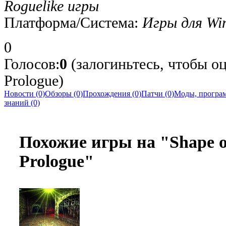
Roguelike игры
Платформа/Система:
Игры для Wi
0
Голосов:
0
(залогиньтесь, чтобы оц
Prologue)
Новости (0)
Обзоры (0)
Прохождения (0)
Патчи (0)
Моды, програм
знаний (0)
Похожие игры на "Shape o
Prologue"