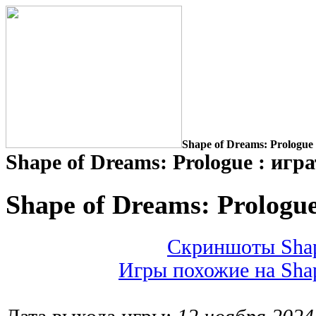
Shape of Dreams: Prologue
Shape of Dreams: Prologue : игр
Shape of Dreams: Prologu
Скриншоты Shape
Игры похожие на Shap