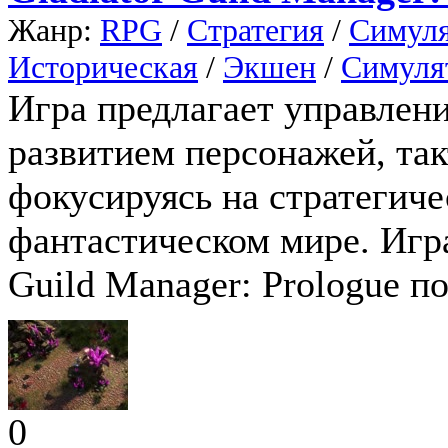
Жанр:
RPG
/
Стратегия
/
Симул
Историческая
/
Экшен
/
Симуля
Игра предлагает управлени
развитием персонажей, та
фокусируясь на стратегич
фантастическом мире. Игр
Guild Manager: Prologue по
0