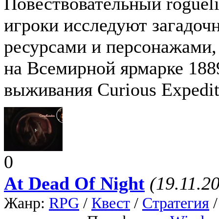
Повествовательный rogueli
игроки исследуют загадоч
ресурсами и персонажами,
на Всемирной ярмарке 1889
выживания Curious Expedit
0
At Dead Of Night
(19.11.2
Жанр:
RPG
/
Квест
/
Стратегия