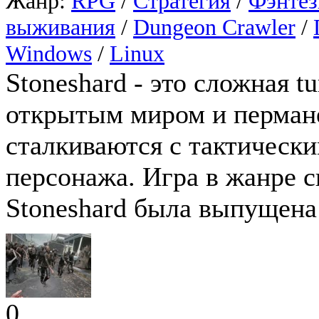
Жанр:
RPG
/
Стратегия
/
Фэнтез
выживания
/
Dungeon Crawler
/
Windows
/
Linux
Stoneshard - это сложная tu
открытым миром и пермане
сталкиваются с тактическ
персонажа. Игра в жанре 
Stoneshard была выпущена 
0