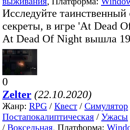
выживания
, Платформа:
Windo
Исследуйте таинственный 
секреты, в игре 'At Dead Of
At Dead Of Night вышла 19
0
Zelter
(22.10.2020)
Жанр:
RPG
/
Квест
/
Симулятор
Постапокалиптическая
/
Ужасы
/
Воксельная
, Платформа:
Wind