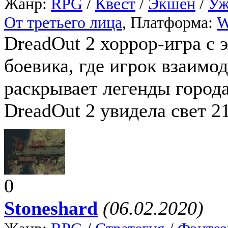
Жанр:
RPG
/
Квест
/
Экшен
/
Уж
От третьего лица
, Платформа:
W
DreadOut 2 хоррор-игра с 
боевика, где игрок взаимо
раскрывает легенды город
DreadOut 2 увидела свет 21
0
Stoneshard
(06.02.2020)