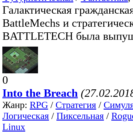
Галактическая гражданская
BattleMechs и стратегичес
BATTLETECH была выпуще
0
Into the Breach
(27.02.201
Жанр:
RPG
/
Стратегия
/
Симул
Логическая
/
Пиксельная
/
Rogue
Linux