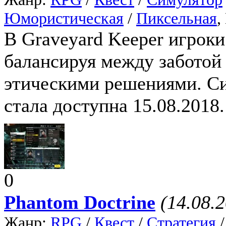
Юмористическая
/
Пиксельная
,
В Graveyard Keeper игрок
балансируя между заботой 
этическими решениями. Си
стала доступна 15.08.2018.
0
Phantom Doctrine
(14.08.
Жанр:
RPG
/
Квест
/
Стратегия