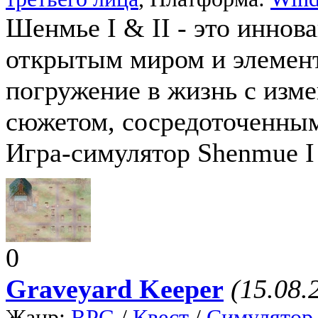
Шенмье I & II - это иннова
открытым миром и элемен
погружение в жизнь с изм
сюжетом, сосредоточенным
Игра-симулятор Shenmue I 
0
Graveyard Keeper
(15.08.
Жанр:
RPG
/
Квест
/
Симулятор