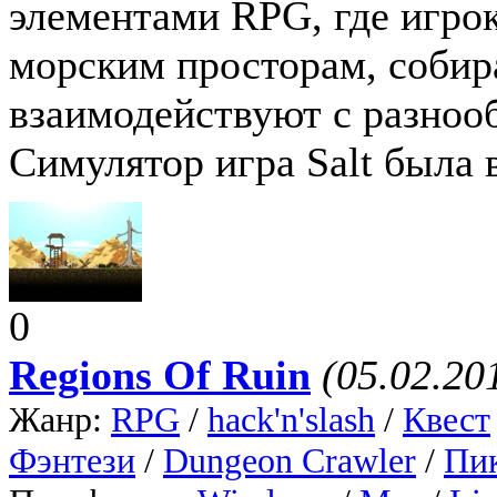
элементами RPG, где игро
морским просторам, собир
взаимодействуют с разноо
Симулятор игра Salt была 
0
Regions Of Ruin
(05.02.20
Жанр:
RPG
/
hack'n'slash
/
Квест
Фэнтези
/
Dungeon Crawler
/
Пик