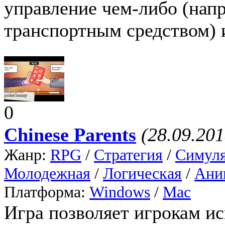
управление чем-либо (нап
транспортным средством) 
0
Chinese Parents
(28.09.201
Жанр:
RPG
/
Стратегия
/
Симул
Молодежная
/
Логическая
/
Ани
Платформа:
Windows
/
Mac
Игра позволяет игрокам и