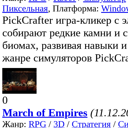
Пиксельная
, Платформа:
Windo
PickCrafter игра-кликер с
собирают редкие камни и 
биомах, развивая навыки и
жанре симуляторов PickCra
0
March of Empires
(11.12.2
Жанр:
RPG
/
3D
/
Стратегия
/
Си