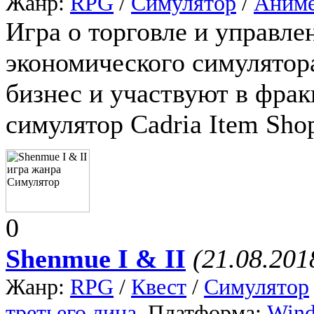
Жанр:
RPG
/
Симулятор
/
Аним
Игра о торговле и управле
экономического симулятор
бизнес и участвуют в фра
симулятор Cadria Item Sho
0
Shenmue I & II
(21.08.201
Жанр:
RPG
/
Квест
/
Симулятор
третьего лица
, Платформа:
Win