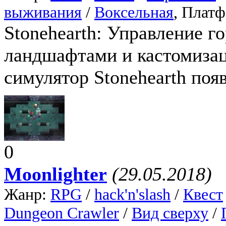
выживания
/
Воксельная
, Плат
Stonehearth: Управление г
ландшафтами и кастомизац
симулятор Stonehearth появ
0
Moonlighter
(29.05.2018)
Жанр:
RPG
/
hack'n'slash
/
Квест
Dungeon Crawler
/
Вид сверху
/