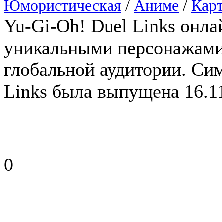
Юмористическая
/
Аниме
/
Кар
Yu-Gi-Oh! Duel Links онла
уникальными персонажами 
глобальной аудитории. Сим
Links была выпущена 16.11
0
Tank Force: Online Shoote
Жанр:
RPG
/
Аркада
/
Симулято