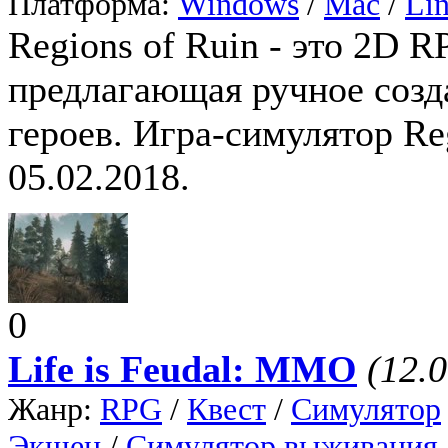
Платформа:
Windows
/
Mac
/
Li
Regions of Ruin - это 2D 
предлагающая ручное созд
героев. Игра-симулятор Re
05.02.2018.
0
Life is Feudal: MMO
(12.
Жанр:
RPG
/
Квест
/
Симулятор
Экшен
/
Симулятор выживания