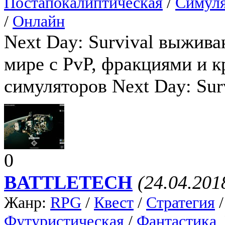
Постапокалиптическая
/
Симуля
/
Онлайн
Next Day: Survival выжив
мире с PvP, фракциями и к
симуляторов Next Day: Sur
0
BATTLETECH
(24.04.201
Жанр:
RPG
/
Квест
/
Стратегия
Футуристическая
/
Фантастика
,