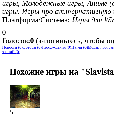
игры, Молодежные игры, Аниме (a
игры, Игры про альтернативную
Платформа/Система:
Игры для Wi
0
Голосов:
0
(залогиньтесь, чтобы оц
Новости (0)
Обзоры (0)
Прохождения (0)
Патчи (0)
Моды, програм
знаний (0)
Похожие игры на "Slavist
5