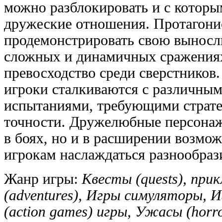
можно разблокировать и с котор
дружеские отношения. Протагон
продемонстрировать свою выносли
сложных и динамичных сражениях
превосходство среди сверстников.
игроки сталкиваются с различным
испытаниями, требующими страте
точности. Дружелюбные персонаж
в боях, но и в расширении возмож
игрокам наслаждаться разнообраз
Жанр игры:
Квесты (quests), при
(adventures), Игры симуляторы,
(action games) игры, Ужасы (hor