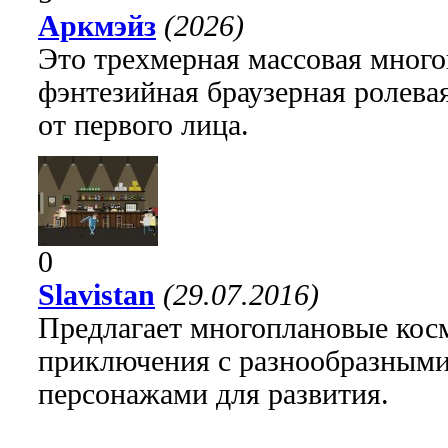
Аркмэйз
(2026)
Это трехмерная массовая много
фэнтезийная браузерная ролева
от первого лица.
0
Slavistan
(29.07.2016)
Предлагает многоплановые кос
приключения с разнообразным
персонажами для развития.