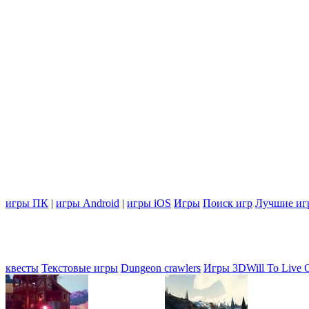
игры ПК
|
игры Android
|
игры iOS
Игры
Поиск игр
Лучшие иг
квесты
Текстовые игры
Dungeon crawlers
Игры 3D
Will To Live 