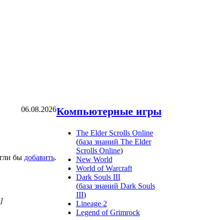
06.08.2026
Компьютерные игры
The Elder Scrolls Online
(
база знаний The Elder
Scrolls Online
)
огли бы
добавить
.
New World
World of Warcraft
Dark Souls III
(
база знаний Dark Souls
III
)
]
Lineage 2
Legend of Grimrock