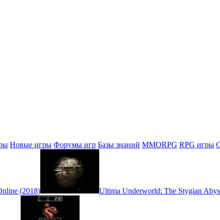
ры
Новые игры
Форумы игр
Базы знаний
MMORPG
RPG игры
Online (2018)
Ultima Underworld: The Stygian Abys