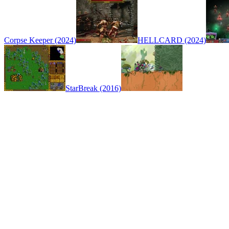
Corpse Keeper (2024)
HELLCARD (2024)
StarBreak (2016)