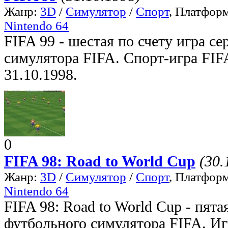
Жанр:
3D
/
Симулятор
/
Спорт
, Платфор
Nintendo 64
FIFA 99 - шестая по счету игра с
симулятора FIFA. Спорт-игра FI
31.10.1998.
0
FIFA 98: Road to World Cup
(30.
Жанр:
3D
/
Симулятор
/
Спорт
, Платфор
Nintendo 64
FIFA 98: Road to World Cup - пята
футбольного симулятора FIFA. Игр