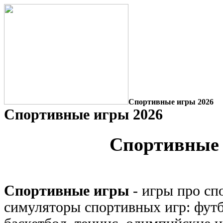
Спортивные игры 2026
Спортивные игры 2026
Спортивные
Спортивные игры
- игры про спо
симуляторы спортивных игр: футб