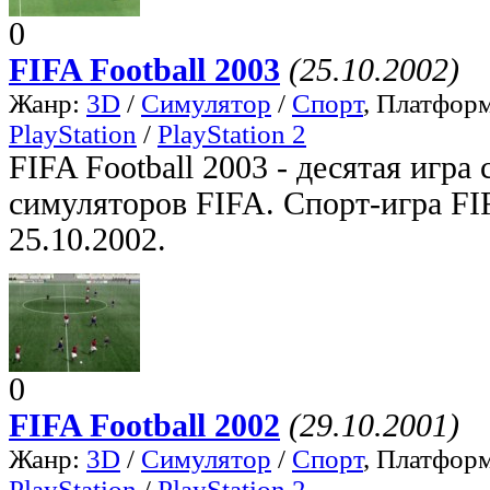
0
FIFA Football 2003
(25.10.2002)
Жанр:
3D
/
Симулятор
/
Спорт
, Платфор
PlayStation
/
PlayStation 2
FIFA Football 2003 - десятая игр
симуляторов FIFA. Спорт-игра FI
25.10.2002.
0
FIFA Football 2002
(29.10.2001)
Жанр:
3D
/
Симулятор
/
Спорт
, Платфор
PlayStation
/
PlayStation 2