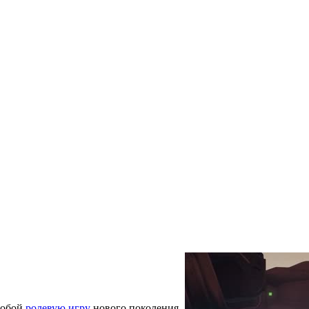
 собой
ролевую игру
нового поколения,