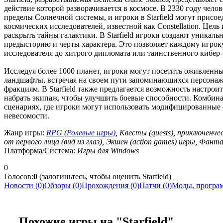
действие которой разворачивается в космосе. В 2330 году чело
пределы Солнечной системы, и игроки в Starfield могут присо
космических исследователей, известной как Constellation. Цел
раскрыть тайны галактики. В Starfield игроки создают уникал
предысторию и черты характера. Это позволяет каждому игроку
исследователя до хитрого дипломата или таинственного кибер-
Исследуя более 1000 планет, игроки могут посетить оживленны
ландшафты, встречая на своем пути запоминающихся персонаж
фракциям. В Starfield также предлагается возможность настрои
набрать экипаж, чтобы улучшить боевые способности. Комбина
сценариях, где игроки могут использовать модифицированные 
невесомости.
Жанр игры:
RPG (Ролевые игры)
, Квесты (quests), приключенче
от первого лица (вид из глаз), Экшен (action games) игры, Фа
Платформа/Система:
Игры для Windows
0
Голосов:
0
(залогиньтесь, чтобы оценить Starfield)
Новости (0)
Обзоры (0)
Прохождения (0)
Патчи (0)
Моды, програм
Похожие игры на "Starfield"