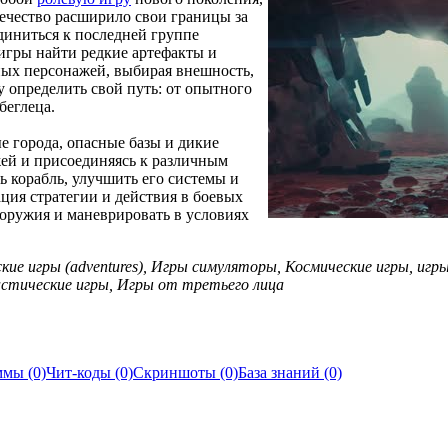
вечество расширило свои границы за
единиться к последней группе
ь игры найти редкие артефакты и
ьных персонажей, выбирая внешность,
 определить свой путь: от опытного
беглеца.
е города, опасные базы и дикие
ей и присоединяясь к различным
ть корабль, улучшить его системы и
ция стратегии и действия в боевых
оружия и маневрировать в условиях
ские игры (adventures), Игры симуляторы, Космические игры, игры
нтастические игры, Игры от третьего лица
мы (0)
Чит-коды (0)
Скриншоты (0)
База знаний (0)