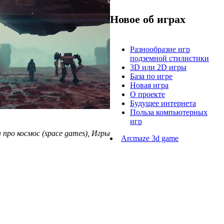
Новое об играх
Разнообразие игр
подземной стилистики
3D или 2D игры
База по игре
Новая игра
О проекте
Будущее интернета
Польза компьютерных
игр
 про космос (space games), Игры
Arcmaze 3d game