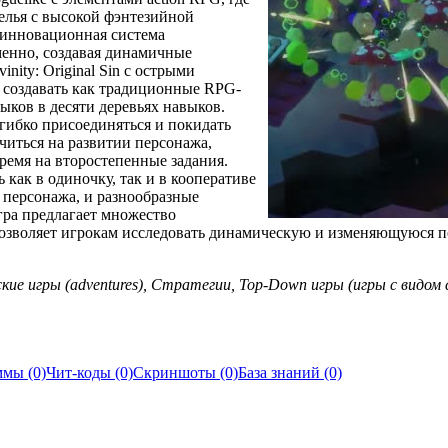
мелья с высокой фэнтезийной
 инновационная система
менно, создавая динамичные
nity: Original Sin с острыми
 создавать как традиционные RPG-
ыков в десяти деревьях навыков.
 гибко присоединяться и покидать
читься на развитии персонажа,
ремя на второстепенные задания.
как в одиночку, так и в кооперативе
 персонажа, и разнообразные
гра предлагает множество
позволяет игрокам исследовать динамическую и изменяющуюся п
ские игры (adventures), Стратегии, Top-Down игры (игры с видом 
мы (0)
Чит-коды (0)
Скриншоты (0)
База знаний (0)