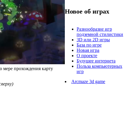
Новое об играх
Разнообразие игр
подземной стилистики
3D или 2D игры
База по игре
Новая игра
О проекте
Будущее интернета
Польза компьютерных
о мере прохождения карту
игр
Arcmaze 3d game
сверху)