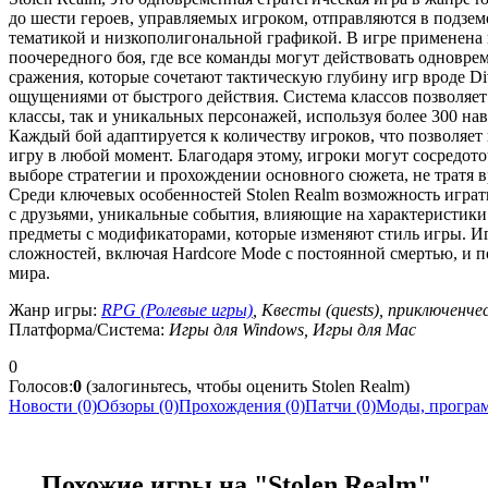
до шести героев, управляемых игроком, отправляются в подзе
тематикой и низкополигональной графикой. В игре применена
поочередного боя, где все команды могут действовать одновре
сражения, которые сочетают тактическую глубину игр вроде Divi
ощущениями от быстрого действия. Система классов позволяет
классы, так и уникальных персонажей, используя более 300 нав
Каждый бой адаптируется к количеству игроков, что позволяет
игру в любой момент. Благодаря этому, игроки могут сосредото
выборе стратегии и прохождении основного сюжета, не тратя в
Среди ключевых особенностей Stolen Realm возможность играть 
с друзьями, уникальные события, влияющие на характеристики
предметы с модификаторами, которые изменяют стиль игры. И
сложностей, включая Hardcore Mode с постоянной смертью, и 
мира.
Жанр игры:
RPG (Ролевые игры)
, Квесты (quests), приключенче
Платформа/Система:
Игры для Windows, Игры для Mac
0
Голосов:
0
(залогиньтесь, чтобы оценить Stolen Realm)
Новости (0)
Обзоры (0)
Прохождения (0)
Патчи (0)
Моды, програм
Похожие игры на "Stolen Realm"