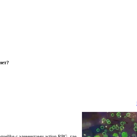
нет?
guelike с элементами action RPG, где