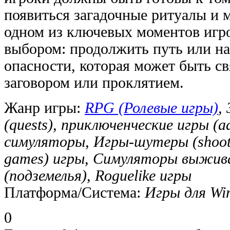
появиться загадочные ритуалы и 
одном из ключевых моментов игро
выбором: продолжить путь или н
опасности, которая может быть св
заговором или проклятием.
Жанр игры:
RPG (Ролевые игры)
,
(quests), приключенческие игры (a
симуляторы, Игры-шутеры (shoote
games) игры, Симуляторы выжива
(подземелья), Roguelike игры
Платформа/Система:
Игры для Wi
0