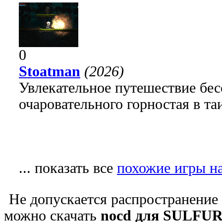
0
Stoatman
(2026)
Увлекательное путешествие бе
очаровательного горностая в т
... показать все
похожие игры 
Не допускается распространение
можно скачать
nocd для SULFU