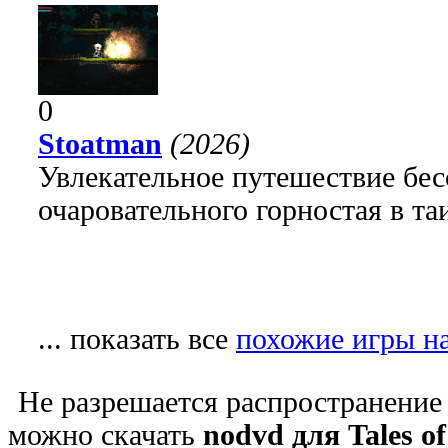
0
Stoatman
(2026)
Увлекательное путешествие бе
очаровательного горностая в т
... показать все
похожие игры на 
Не разрешается распространение 
можно скачать
nodvd для Tales o