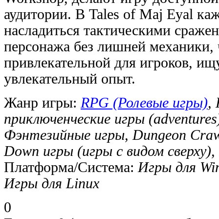
аудитории. В Tales of Maj Eyal к
насладиться тактическими сраже
персонажа без лишней механики, ч
привлекательной для игроков, и
увлекательный опыт.
Жанр игры:
RPG (Ролевые игры)
,
приключенческие игры (adventure
Фэнтезийные игры, Dungeon Crawl
Down игры (игры с видом сверху),
Платформа/Система:
Игры для Wi
Игры для Linux
0