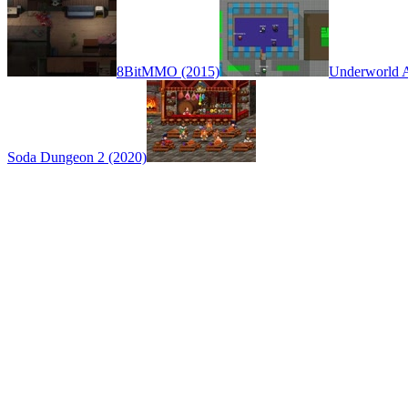
8BitMMO (2015)
Underworld A
Soda Dungeon 2 (2020)