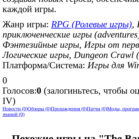
каждой игры.
Жанр игры:
RPG (Ролевые игры)
,
приключенческие игры (adventure
Фэнтезийные игры, Игры от первог
Логические игры, Dungeon Crawl 
Платформа/Система:
Игры для Wi
0
Голосов:
0
(залогиньтесь, чтобы оц
IV)
Новости (0)
Обзоры (0)
Прохождения (0)
Патчи (0)
Моды, програм
знаний (0)
Похожие игры на "The Bar