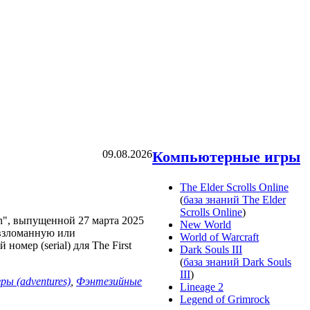
09.08.2026
Компьютерные игры
The Elder Scrolls Online
(
база знаний The Elder
Scrolls Online
)
an", выпущенной 27 марта 2025
New World
 взломанную или
World of Warcraft
омер (serial) для The First
Dark Souls III
(
база знаний Dark Souls
III
)
ры (adventures)
,
Фэнтезийные
Lineage 2
Legend of Grimrock