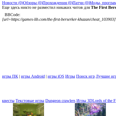
Новости (0)
Обзоры (0)
Прохождения (0)
Патчи (0)
Моды, програм
Еще здесь никто не разместил никаких читов для
The First Ber
BBCode:
[url=https://games-lib.com/the-first-berserker-khazan/cheat_103903]
игры ПК
|
игры Android
|
игры iOS
Игры
Поиск игр
Лучшие иг
квесты
Текстовые игры
Dungeon crawlers
Игры 3D
Lords of the F