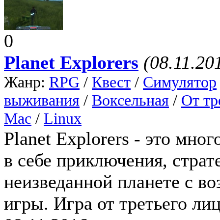
0
Planet Explorers
(08.11.20
Жанр:
RPG
/
Квест
/
Симулятор
выживания
/
Воксельная
/
От тр
Mac
/
Linux
Planet Explorers - это мн
в себе приключения, стра
неизведанной планете с в
игры. Игра от третьего лиц