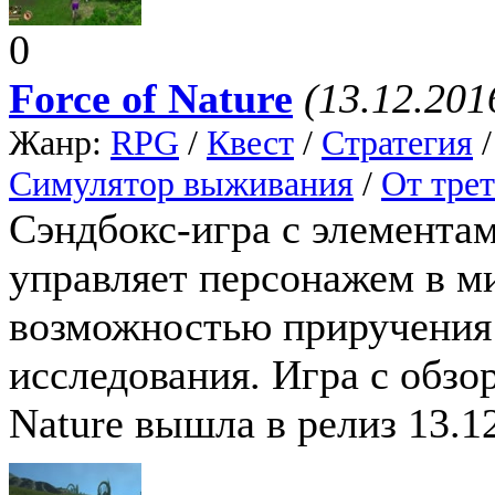
0
Force of Nature
(13.12.201
Жанр:
RPG
/
Квест
/
Стратегия
Симулятор выживания
/
От трет
Сэндбокс-игра с элементам
управляет персонажем в м
возможностью приручения
исследования. Игра с обзор
Nature вышла в релиз 13.1