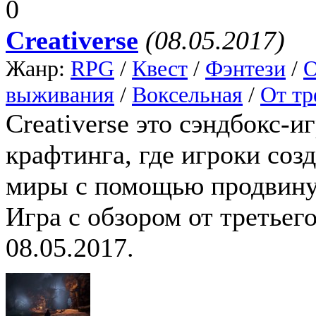
0
Creativerse
(08.05.2017)
Жанр:
RPG
/
Квест
/
Фэнтези
/
О
выживания
/
Воксельная
/
От тр
Creativerse это сэндбокс-
крафтинга, где игроки со
миры с помощью продвину
Игра с обзором от третьего
08.05.2017.