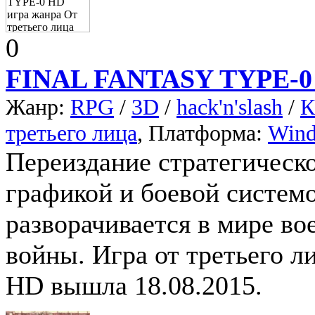
0
FINAL FANTASY TYPE-0
Жанр:
RPG
/
3D
/
hack'n'slash
/
К
третьего лица
, Платформа:
Win
Переиздание стратегичес
графикой и боевой системо
разворачивается в мире во
войны. Игра от третьего
HD вышла 18.08.2015.