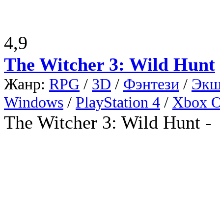
4,9
The Witcher 3: Wild Hunt
Жанр:
RPG
/
3D
/
Фэнтези
/
Экш
Windows
/
PlayStation 4
/
Xbox 
The Witcher 3: Wild Hunt -
фэнтезийной ролевой игры
обширным открытым миром.
лица The Witcher 3: Wild H
[
Скриншоты The Witcher 3