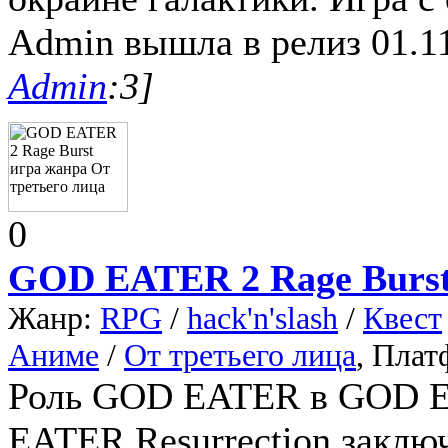
Admin вышла в релиз 01.11
Admin
:3]
0
GOD EATER 2 Rage Burs
Жанр:
RPG
/
hack'n'slash
/
Квест
Аниме
/
От третьего лица
, Пла
Роль GOD EATER в GOD E
EATER Resurrection заключ