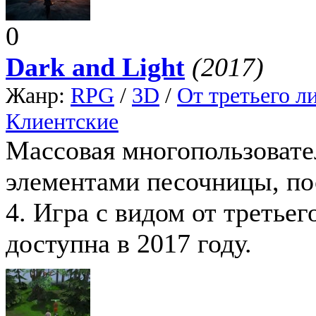
0
Dark and Light
(2017)
Жанр:
RPG
/
3D
/
От третьего л
Клиентские
Массовая многопользоват
элементами песочницы, пос
4. Игра с видом от третьег
доступна в 2017 году.