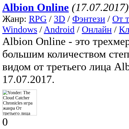
Albion Online
(17.07.2017)
Жанр:
RPG
/
3D
/
Фэнтези
/
От т
Windows
/
Android
/
Онлайн
/
Кл
Albion Online - это трех
большим количеством степ
видом от третьего лица Al
17.07.2017.
0