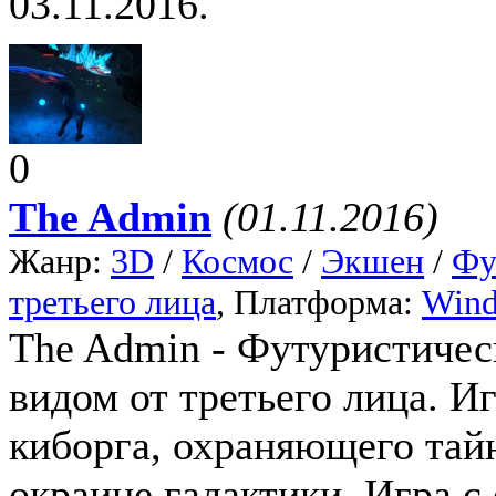
03.11.2016.
0
The Admin
(01.11.2016)
Жанр:
3D
/
Космос
/
Экшен
/
Фу
третьего лица
, Платформа:
Win
The Admin - Футуристичес
видом от третьего лица. Иг
киборга, охраняющего тай
окраине галактики. Игра с