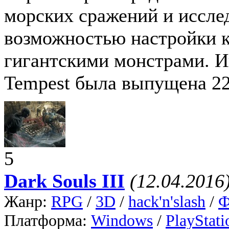
морских сражений и иссле
возможностью настройки к
гигантскими монстрами. Иг
Tempest была выпущена 22
5
Dark Souls III
(12.04.2016
Жанр:
RPG
/
3D
/
hack'n'slash
/
Ф
Платформа:
Windows
/
PlayStati