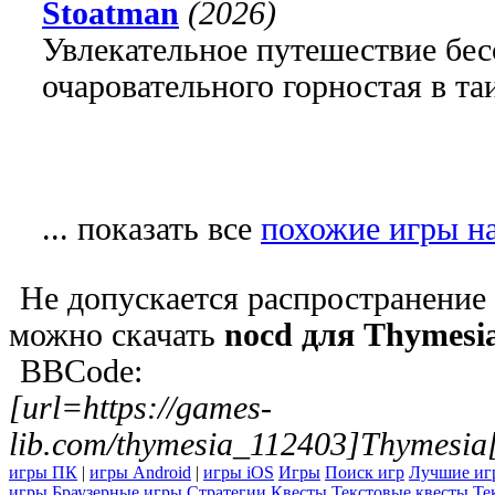
Stoatman
(2026)
Увлекательное путешествие бе
очаровательного горностая в т
... показать все
похожие игры н
Не допускается распространение
можно скачать
nocd для Thymesi
BBCode:
[url=https://games-
lib.com/thymesia_112403]Thymesia[
игры ПК
|
игры Android
|
игры iOS
Игры
Поиск игр
Лучшие иг
игры
Браузерные игры
Стратегии
Квесты
Текстовые квесты
Те