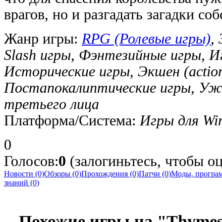
врагов, но и разгадать загадки со
Жанр игры:
RPG (Ролевые игры)
,
Slash игры, Фэнтезийные игры, 
Исторические игры, Экшен (actio
Постапокалиптические игры, Ужа
третьего лица
Платформа/Система:
Игры для Wi
0
Голосов:
0
(залогиньтесь, чтобы о
Новости (0)
Обзоры (0)
Прохождения (0)
Патчи (0)
Моды, програм
знаний (0)
Похожие игры на "Thymes