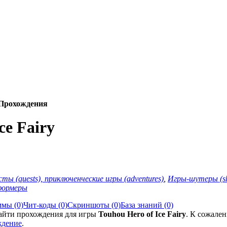
: Прохождения
ce Fairy
сты (quests), приключенческие игры (adventures)
,
Игры-шутеры (sh
ормеры
мы (0)
Чит-коды (0)
Скриншоты (0)
База знаний (0)
 найти прохождения для игры
Touhou Hero of Ice Fairy
. К сожале
ждение
.