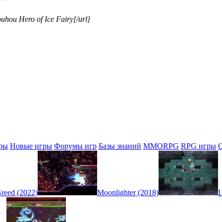
uhou Hero of Ice Fairy[/url]
ры
Новые игры
Форумы игр
Базы знаний
MMORPG
RPG игры
reed (2022)
Moonlighter (2018)
L