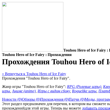
Touhou Hero of Ice Fairy 
Touhou Hero of Ice Fairy : Прохождения
Прохождения Touhou Hero of I
« Вернуться к Touhou Hero of Ice Fairy
Прохождения "Touhou Hero of Ice Fairy".
Жанр игры "Touhou Hero of Ice Fairy":
RPG (Ролевые игры)
,
Кве
игры
,
Аниме (anime)
,
Игры с видом сбоку
,
Roguelike игры
,
Платф
Новости (0)
Обзоры (0)
Прохождения (0)
Патчи (0)
Моды, програм
Этот раздел предназначен для перечня, в котором вы сможете
прохожденийдля этой игры. Теперь вы можете
добавить прохо