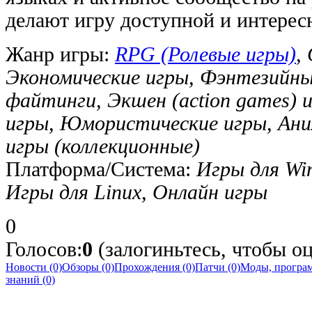
делают игру доступной и интересн
Жанр игры:
RPG (Ролевые игры)
,
Экономические игры, Фэнтезийны
файтинги, Экшен (action games)
игры, Юмористические игры, Ани
игры (коллекционные)
Платформа/Система:
Игры для Wi
Игры для Linux, Онлайн игры
0
Голосов:
0
(залогиньтесь, чтобы оц
Новости (0)
Обзоры (0)
Прохождения (0)
Патчи (0)
Моды, програм
знаний (0)