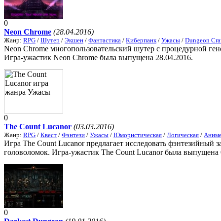
0
Neon Chrome
(28.04.2016)
Жанр:
RPG
/
Шутер
/
Экшен
/
Фантастика
/
Киберпанк
/
Ужасы
/
Dungeon Cra
Neon Chrome многопользовательский шутер с процедурной ген
Игра-ужастик Neon Chrome была выпущена 28.04.2016.
0
The Count Lucanor
(03.03.2016)
Жанр:
RPG
/
Квест
/
Фэнтези
/
Ужасы
/
Юмористическая
/
Логическая
/
Аним
Игра The Count Lucanor предлагает исследовать фэнтезийный з
головоломок. Игра-ужастик The Count Lucanor была выпущена 
0