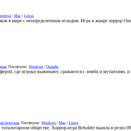
indows
/
Mac
/
Linux
ом в мире с неопределенным исходом. Игра в жанре хоррор OneS
ания
, Платформа:
Windows
/
Онлайн
рой, где игроки выживают, сражаются с зомби и мутантами, и 
истическая
, Платформа:
Windows
/
Mac
/
Linux
тоталитарном обществе. Хоррор-игра Beholder вышла в релиз 09