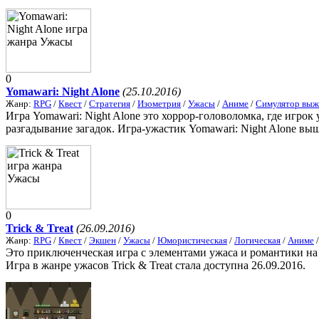
0
Yomawari: Night Alone
(25.10.2016)
Жанр:
RPG
/
Квест
/
Стратегия
/
Изометрия
/
Ужасы
/
Аниме
/
Симулятор выж
Игра Yomawari: Night Alone это хоррор-головоломка, где игро
разгадывание загадок. Игра-ужастик Yomawari: Night Alone выш
0
Trick & Treat
(26.09.2016)
Жанр:
RPG
/
Квест
/
Экшен
/
Ужасы
/
Юмористическая
/
Логическая
/
Аниме
Это приключенческая игра с элементами ужаса и романтики на
Игра в жанре ужасов Trick & Treat стала доступна 26.09.2016.