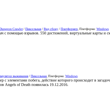
Dungeon Crawler
/
Пиксельная
/
Вид сбоку
/
Платформер
, Платформа:
Windows
дач с помощью взрывов. 550 достижений, виртуальные карты и с
имулятор выживания
/
Пиксельная
, Платформа:
Windows
р с элементами побега, действие которого происходит в загадо
 Angels of Death появилась 19.12.2016.