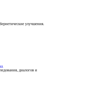
бернетические улучшения.
ux
ледования, диалогов и