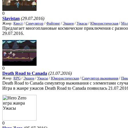
0
Slavistan
(29.07.2016)
Жанр:
Квест
/
Симулятор
/
Файтинг
/
Экшен
/
Ужасы
/
Юмористическая
/
Мол
Предлагает многоплановые космические приключения с разнооб
29.07.2016.
0
Death Road to Canada
(21.07.2016)
Жанр:
RPG
/
Экшен
/
Ужасы
/
Юмористическая
/
Симулятор выживания
/
Пик
Death Road to Canada симулятор выживания с элементами случ
Игра в жанре ужасов Death Road to Canada появилась 21.07.2016
0