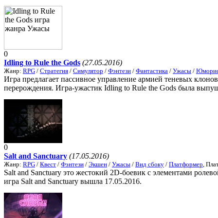
0
Idling to Rule the Gods
(27.05.2016)
Жанр:
RPG
/
Стратегия
/
Симулятор
/
Фэнтези
/
Фантастика
/
Ужасы
/
Юморис
Игра предлагает пассивное управление армией теневых клонов 
перерождения. Игра-ужастик Idling to Rule the Gods была выпущ
0
Salt and Sanctuary
(17.05.2016)
Жанр:
RPG
/
Квест
/
Фэнтези
/
Экшен
/
Ужасы
/
Вид сбоку
/
Платформер
, Пл
Salt and Sanctuary это жестокий 2D-боевик с элементами роле
игра Salt and Sanctuary вышла 17.05.2016.