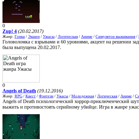
0
Zup! 4
(20.02.2017)
Жанр:
Гонка
/
Экшен
/
Ужасы
/
Логическая
/
Аниме
/
Симулятор выживания
/
Головоломка с взрывами и 60 уровнями, акцент на решении за
была выпущена 20.02.2017.
0
Angels of Death
(19.12.2016)
Жанр:
RPG
/
Квест
/
Фэнтези
/
Ужасы
/
Молодежная
/
Логическая
/
Аниме
/
С
Angels of Death психологический хоррор-приключенческий шуте
выжить и противостоять серийному убийце. Игра в жанре ужасов