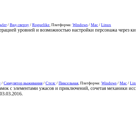
wler
/
Вид сверху
/
Roguelike
, Платформа:
Windows
/
Mac
/
Linux
ерацией уровней и возможностью настройки персонажа через ки
е
/
Симулятор выживания
/
Стелс
/
Пиксельная
, Платформа:
Windows
/
Mac
/
Lin
амок с элементами ужасов и приключений, сочетая механики исс
03.03.2016.