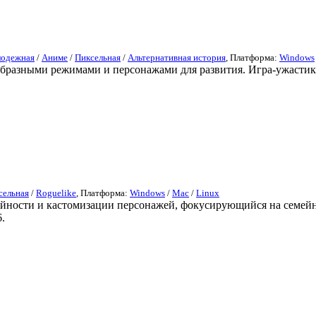
одежная
/
Аниме
/
Пиксельная
/
Альтернативная история
, Платформа:
Windows
разными режимами и персонажами для развития. Игра-ужастик S
сельная
/
Roguelike
, Платформа:
Windows
/
Mac
/
Linux
айности и кастомизации персонажей, фокусирующийся на семейн
.