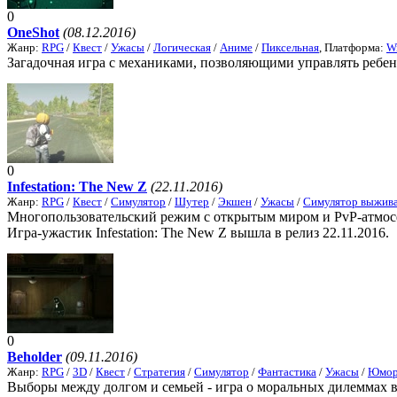
0
OneShot
(08.12.2016)
Жанр:
RPG
/
Квест
/
Ужасы
/
Логическая
/
Аниме
/
Пиксельная
, Платформа:
W
Загадочная игра с механиками, позволяющими управлять ребенк
0
Infestation: The New Z
(22.11.2016)
Жанр:
RPG
/
Квест
/
Симулятор
/
Шутер
/
Экшен
/
Ужасы
/
Симулятор выжив
Многопользовательский режим с открытым миром и PvP-атмосфе
Игра-ужастик Infestation: The New Z вышла в релиз 22.11.2016.
0
Beholder
(09.11.2016)
Жанр:
RPG
/
3D
/
Квест
/
Стратегия
/
Симулятор
/
Фантастика
/
Ужасы
/
Юмор
Выборы между долгом и семьей - игра о моральных дилеммах в 