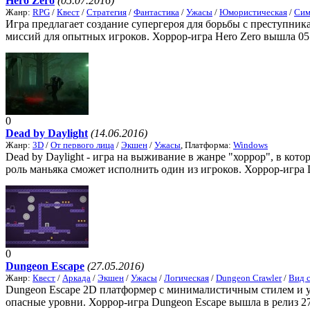
Hero Zero
(05.07.2016)
Жанр:
RPG
/
Квест
/
Стратегия
/
Фантастика
/
Ужасы
/
Юмористическая
/
Сим
Игра предлагает создание супергероя для борьбы с преступни
миссий для опытных игроков. Хоррор-игра Hero Zero вышла 05.
0
Dead by Daylight
(14.06.2016)
Жанр:
3D
/
От первого лица
/
Экшен
/
Ужасы
, Платформа:
Windows
Dead by Daylight - игра на выживание в жанре "хоррор", в кот
роль маньяка сможет исполнить один из игроков. Хоррор-игра D
0
Dungeon Escape
(27.05.2016)
Жанр:
Квест
/
Аркада
/
Экшен
/
Ужасы
/
Логическая
/
Dungeon Crawler
/
Вид 
Dungeon Escape 2D платформер с минималистичным стилем и у
опасные уровни. Хоррор-игра Dungeon Escape вышла в релиз 27