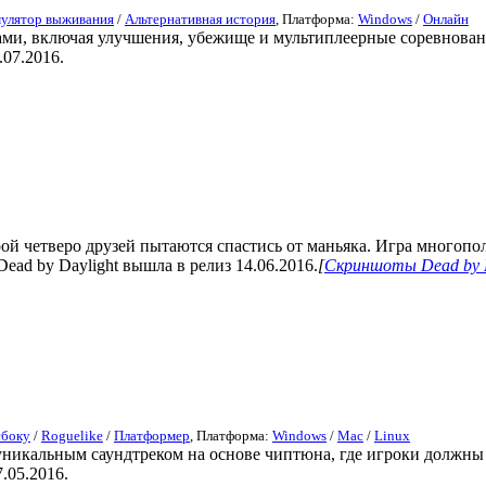
улятор выживания
/
Альтернативная история
, Платформа:
Windows
/
Онлайн
ками, включая улучшения, убежище и мультиплеерные соревнова
07.2016.
орой четверо друзей пытаются спастись от маньяка. Игра многопо
ead by Daylight вышла в релиз 14.06.2016.
[
Скриншоты Dead by D
сбоку
/
Roguelike
/
Платформер
, Платформа:
Windows
/
Mac
/
Linux
никальным саундтреком на основе чиптюна, где игроки должны
.05.2016.